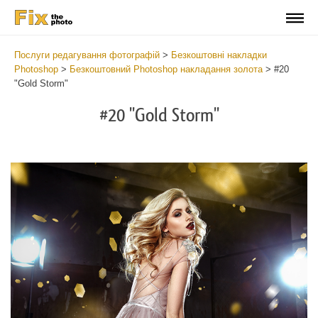
Послуги редагування фотографій
>
Безкоштовні накладки
Photoshop
>
Безкоштовний Photoshop накладання золота
>
#20
"Gold Storm"
#20 "Gold Storm"
Do
Fr