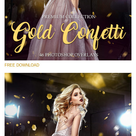
Please select
Free Gold Overlay #20
Small 800*533px
Gold Confetti
(46 Overlays)
FREE DOWNLOAD
Large 6000*4000px
Luxury Wedding
(373 Overlays)
Large 6000*4000px
Entire Collection
(1783 Overlays)
Large 6000*4000px