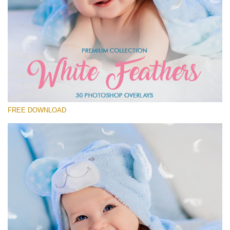
Please select
Free Feather Overlay #25
Small 800*600px
White Feathers
(30 Overlays)
FREE DOWNLOAD
Large 6000*4000px
Fairy Tale (344 Overlays)
Large 6000*4000px
Entire Collection
(1783 Overlays)
Large 6000*4000px