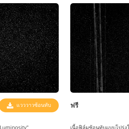
ฟรี
แวววาวซ้อนทับ
e Luminosity"
เนื้อฟิล์มซ้อนทับแบบโปร