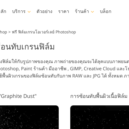
ลัก
บริการ
ตัวอย่าง
ราคา
ร้านค้า
บล็อก
Photoshop
Templates
shop
>
ฟรี ฟิล์มเกรนโอเวอร์เลย์ Photoshop
้อนทับเกรนฟิล์ม
otoshop Actions
แม่แบบ
LUT มื
บริการ
รง Photoshop
เทมเพลตการตลาด
โอเวอร์
การรีทธนัสปา
บริการรีทัชภาพเด็ก
อสัง
ของฟิล์มให้กับรูปภาพของคุณ ภาพถ่ายของคุณจะได้ลุคแบบภาพยนตร์ 
วอร์เลย์ Photoshop
การ์ดวันวาเลนไทน์
hotoshop, Paint ร้านค้า มืออาชีพ , GIMP, Creative Cloud และโปร
otoshop Textures
คำเชิญงานแต่งงาน
พื้นผิวเกรนของฟิล์มซ้อนทับกับภาพ RAW และ JPG ได้ ทั้งหมด ภ
 Actions คอลเลกชัน
คำเชิญวันเกิดของเด็ก
งหมด
 ซ้อนทับคอลเลกชัน
 "Graphite Dust"
การซ้อนทับพื้นผิวเนื้อฟิล์
มเดลเสื้อผ้าที่สร้างโดย AI
การจัดการรูปภาพ
ถ่ายร
งหมด