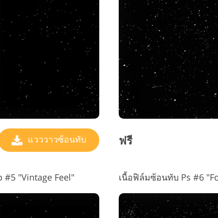
ฟรี
แวววาวซ้อนทับ
 #5 "Vintage Feel"
เนื้อฟิล์มซ้อนทับ Ps #6 