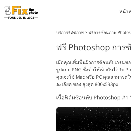
หน้าห
FOUNDED IN 2003
Lightroom
บริการรีทัชภาพ
>
ฟรีการซ้อนภาพ Photo
ฟรี Photoshop การซ
ที่ตั้งไว้ล่วงหน้า Lightroom
Ph
คอลเลคชันที่ตั้งไว้ล่วงหน้า
แป
บริการรีทัชภาพศีรษะ
LR ทั้งชุด
เมื่อคุณเพิ่มพื้นผิวการซ้อนทับเกรน
โอเ
รูปแบบ PNG ซึ่งทำให้เข้ากันได้กับ P
พรีเซ็ตข้อเสนอที่ดีที่สุด
Ph
คุณจะใช้ Mac หรือ PC คุณสามารถใช้
คอลเลกชันมือถือ
Ps
ละเอียด ของ สูงสุด 800x533px
ทั้
Ps
เนื้อฟิล์มซ้อนทับ Photoshop #1
บริการแก้ไขภาพงานแต่งงาน
โ
ทั้