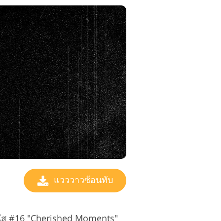
แวววาวซ้อนทับ
่งใส #16 "Cherished Moments"