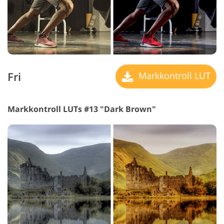
Fri
Markkontroll LUT
Markkontroll LUTs #13 "Dark Brown"