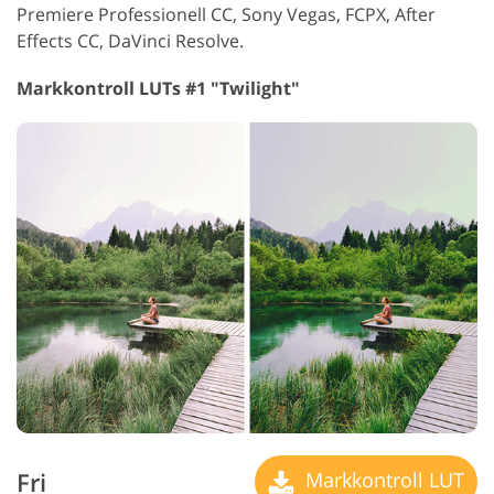
Premiere Professionell CC, Sony Vegas, FCPX, After
Effects CC, DaVinci Resolve.
Markkontroll LUTs #1 "Twilight"
Fri
Markkontroll LUT