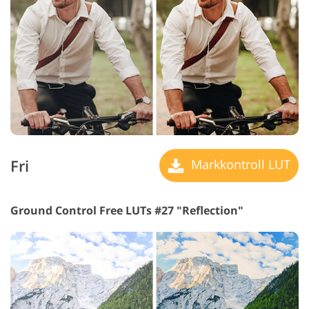
Fri
Markkontroll LUT
Ground Control Free LUTs #27 "Reflection"