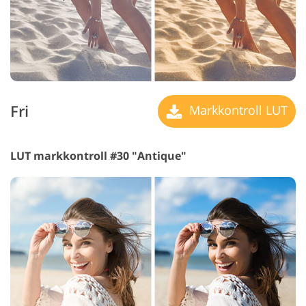
Fri
Markkontroll LUT
LUT markkontroll #30 "Antique"