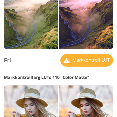
Fri
Markkontroll LUT
Markkontrollfärg LUTs #10 "Color Matte"