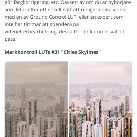
gör färgkorrigering, etc. Oavsett av om du är nybörjare
som letar efter ett enkelt sätt att redigera dina videor
med en av Ground Control LUT, eller en expert som
inte har timmar att spendera på
videoefterbearbetning, dessa LUT:er kommer väl till
pass.
Markkontroll LUTs #31 "Cities Skylines"