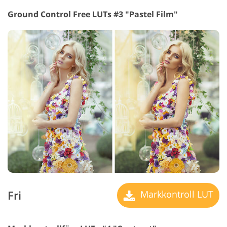
Ground Control Free LUTs #3 "Pastel Film"
Fri
Markkontroll LUT