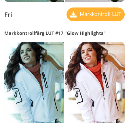
Fri
Markkontroll LUT
Markkontrollfärg LUT #17 "Glow Highlights"