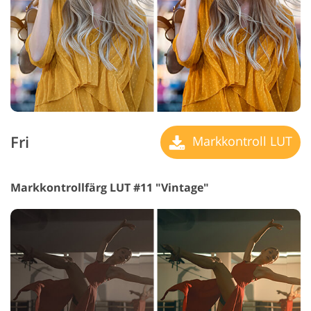
Fri
Markkontroll LUT
Markkontrollfärg LUT #11 "Vintage"