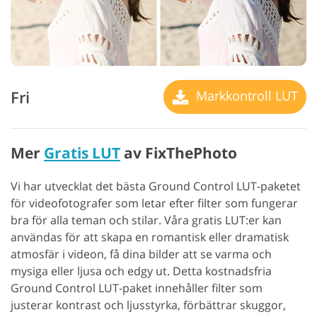
Fri
Markkontroll LUT
Mer
Gratis LUT
av FixThePhoto
Vi har utvecklat det bästa Ground Control LUT-paketet
för videofotografer som letar efter filter som fungerar
bra för alla teman och stilar. Våra gratis LUT:er kan
användas för att skapa en romantisk eller dramatisk
atmosfär i videon, få dina bilder att se varma och
mysiga eller ljusa och edgy ut. Detta kostnadsfria
Ground Control LUT-paket innehåller filter som
justerar kontrast och ljusstyrka, förbättrar skuggor,