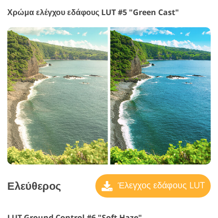
Χρώμα ελέγχου εδάφους LUT #5 "Green Cast"
Ελεύθερος
Έλεγχος εδάφους LUT
LUT Ground Control #6 "Soft Haze"