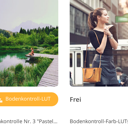
Schmuck-Fotobearbeitung
KI-Trainingsdaten
Videob
Frei
Bodenkontroll-LUT
Kostenlose LUTs für die Bodenkontrolle Nr. 3 "Pastel Film"
Bodenkontroll-Farb-LUTs