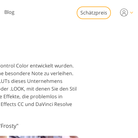
Blog
Schätzpreis
Video
s für die
eobearbeitung
Immobilien-
tobearbeitung
eo-Overlays
ntrol Color entwickelt wurden.
e besondere Note zu verleihen.
 LUTs dieses Unternehmens
der .LOOK, mit denen Sie den Stil
 Effekte, die problemlos in
Effects CC und DaVinci Resolve
o-Restaurierung
Frosty"