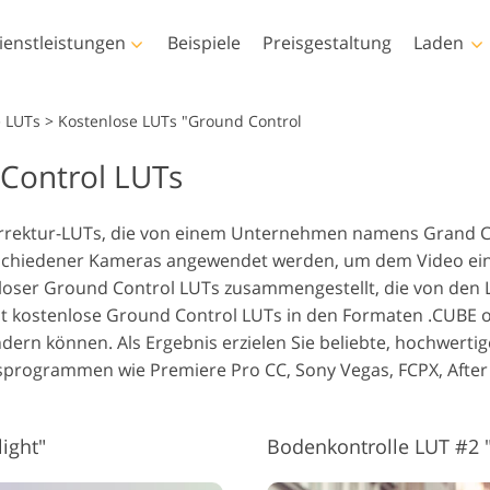
ienstleistungen
Beispiele
Preisgestaltung
Laden
Photoshop
Templates
e LUTs
>
Kostenlose LUTs "Ground Control
Control LUTs
Photoshop-Aktionen
Alle Vorlagen
LUT
Vid
Photoshop-Pinsel
Marketing-Vorlagen
Körper-Retusche
Baby-Fotobearbeitung
Fo
Vid
rrektur-LUTs, die von einem Unternehmen namens Grand Co
Photoshop-
Valentinstagskarten
rschiedener Kameras angewendet werden, um dem Video ein
Überlagerungen
Hochzeitseinladungen
oser Ground Control LUTs zusammengestellt, die von den
Photoshop-Texturen
Baby-Dusche-Einladung
ält kostenlose Ground Control LUTs in den Formaten .CUBE o
Komplette Ps-Aktionen-
ern können. Als Ergebnis erzielen Sie beliebte, hochwertige
Sammlungen
KI-generierte Modelle für
programmen wie Premiere Pro CC, Sony Vegas, FCPX, After 
Foto-Manipulation
Fot
Komplette Ps Overlays
Kleidung
Sammlung
ight"
Bodenkontrolle LUT #2 "