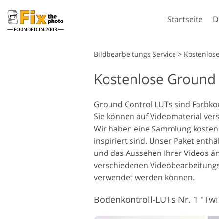
Startseite
D
FOUNDED IN 2003
Lightroom
Bildbearbeitungs Service
>
Kostenlos
Kostenlose Ground 
Lightroom Presets
Komplette LR-Preset
Porträt-Retusche
Sammlungen
Ground Control LUTs sind Farbko
Sie können auf Videomaterial ve
Günstige Presets
Wir haben eine Sammlung kostenl
Mobile Kollektion
inspiriert sind. Unser Paket enth
und das Aussehen Ihrer Videos änd
verschiedenen Videobearbeitungs
Hochzeitsfotobearbeitung
verwendet werden können.
Bodenkontroll-LUTs Nr. 1 "Twil