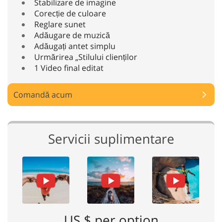
Stabilizare de imagine
Corecție de culoare
Reglare sunet
Adăugare de muzică
Adăugați antet simplu
Urmărirea „Stilului clienților
1 Video final editat
Comandă acum
Servicii suplimentare
US $ per option