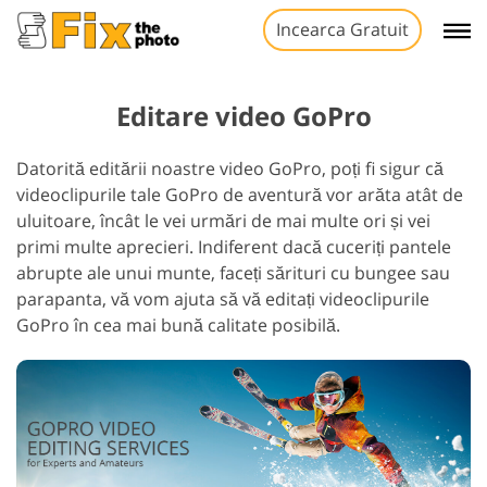
Incearca Gratuit
Editare video GoPro
Datorită editării noastre video GoPro, poți fi sigur că
videoclipurile tale GoPro de aventură vor arăta atât de
uluitoare, încât le vei urmări de mai multe ori și vei
primi multe aprecieri. Indiferent dacă cuceriți pantele
abrupte ale unui munte, faceți sărituri cu bungee sau
parapanta, vă vom ajuta să vă editați videoclipurile
GoPro în cea mai bună calitate posibilă.