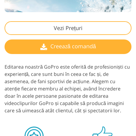
Vezi Prețuri
Creează comandă
Editarea noastră GoPro este oferită de profesioniști cu
experiență, care sunt buni în ceea ce fac și, de
asemenea, de fani sportivi de acțiune. Alegem cu
atenție fiecare membru al echipei, având încredere
doar în acele persoane pasionate de editarea
videoclipurilor GoPro și capabile să producă imagini
care să uimească atât clientul, cât și spectatorii lor.