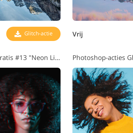
Vrij
Glitch-actie
Photoshop Glitch-actie Gratis #13 "Neon Lights"
Photoshop-acties Gl