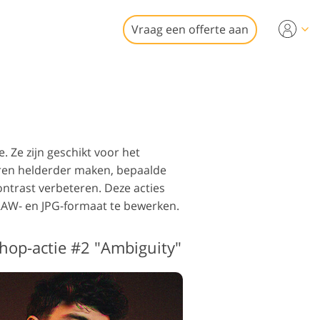
Vraag een offerte aan
ideo
r
erking
rking van
nd goed
nele video-
. Ze zijn geschikt voor het
euren helderder maken, bepaalde
contrast verbeteren.
Deze acties
 RAW- en JPG-formaat te bewerken.
tauratie
shop-actie #2 "Ambiguity"