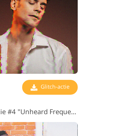
ingsservices
Glitch-actie
Photoshop-glitchactie #4 "Unheard Frequency"