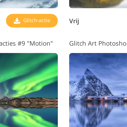
Vrij
Glitch-actie
acties #9 "Motion"
Glitch Art Photosho