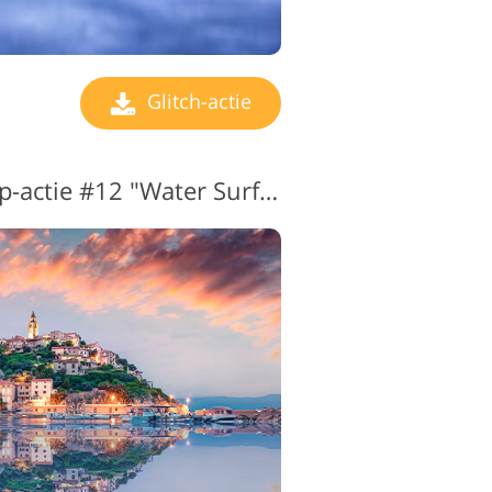
Glitch-actie
Glitch Art Photoshop-actie #12 "Water Surface"