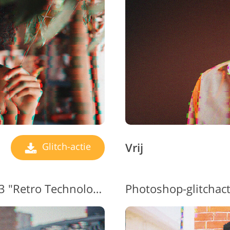
raden Fotobewerking
AI-trainingsgegevens
Videobewerk
Vrij
Glitch-actie
Glitch-actie Photoshop #3 "Retro Technology"