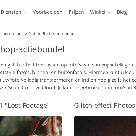
Diensten
Voorbeelden
Prijzen
Winkel
Blog
Photoshop
Templates
V
oshop-acties
>
Glitch Photoshop-actie
shop-actiebundel
shop-acties
Alle sjablonen
LUT's voo
videobew
Fotobewe
oshop-penselen
Marketingsjablonen
chaamsretouchering
Pasgeboren fotobewerking
onroere
Professio
 glitch-effect toepassen op foto's van van vrijwel elk genre
shop-overlays
Valentijnskaarten
overlays
etstyle-foto's, binnen- en buitenfoto's. Hiermee kunt u kl
shop-texturen
Huwelijksuitnodigingen
van uw foto volledig transformeren en indien nodig zelfs het 
dige collecties van
Uitnodiging voor een
3-CS6 en Creative Cloud. Je kunt ze gebruiken om foto's in
ties
kinderfeestje
dige Ps Overlays-
or AI gegenereerde
Fotomanipulatie
Foto Res
1 "Lost Footage"
Glitch-effect Photo
els
dellen voor kleding