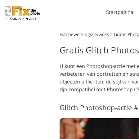
Startpagina
FOUNDED IN 2003
Lightroom
Fotobewerkingsservices
>
Gratis Phot
Gratis Glitch Photo
Lightroom-
Photo
voorinstellingen
Phot
Portret retoucheren
Li
LR-vooraf ingestelde
U kunt een Photoshop-actie met een
Photo
collecties
verbeteren van portretten en stre
Photo
Voorinstellingen voor
objecten uitlichten, de stijl van 
Volle
beste aanbieding
zijn compatibel met Photoshop CS
Ps-ac
Mobiele voorinstellingen
Volle
Do
Trouwfoto's bewerken
Glitch Photoshop-actie #
bund
mo