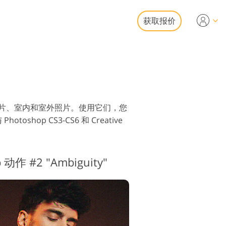
获取报价
Video
业 LUT
视频叠加
房地产照片编辑服务
的照片、室内和室外照片。使用它们，您
otoshop CS3-CS6 和 Creative
动作 #2 "Ambiguity"
照片修复服务