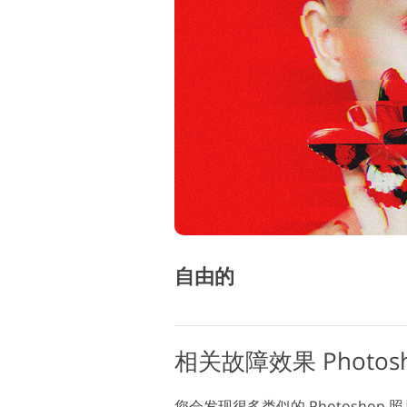
自由的
相关故障效果 Photos
您会发现很多类似的 Photosh