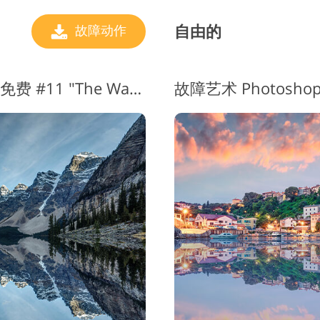
自由的
故障动作
故障效果 Photoshop 动作免费 #11 "The Waves"