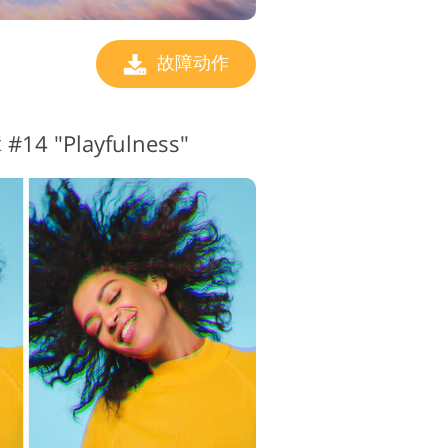
故障动作
14 "Playfulness"