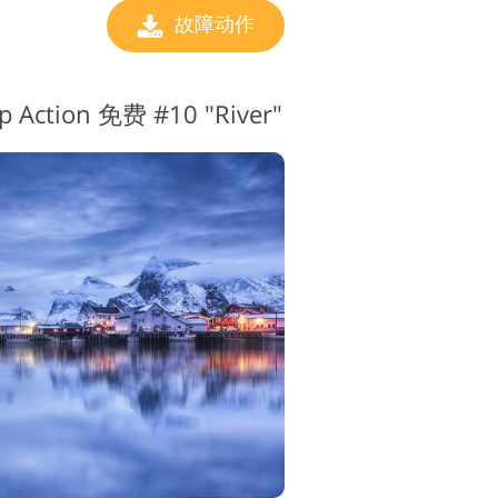
故障动作
op Action 免费 #10 "River"