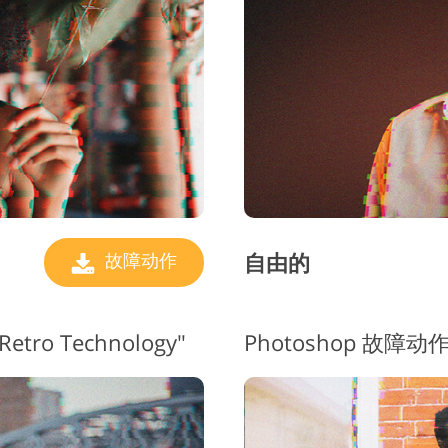
珠宝修饰服务
AI训练数据
自由的
故障动作
etro Technology"