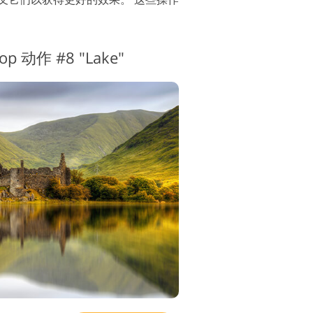
op 动作 #8 "Lake"