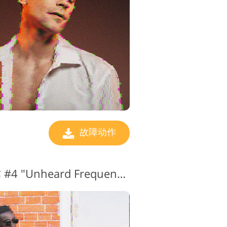
视频编辑服务
故障动作
Photoshop 故障动作 #4 "Unheard Frequency"