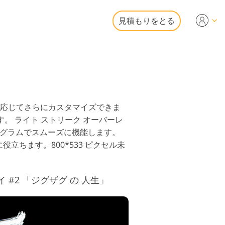
見積もりをとる
Video
ェッショナルLUT
オオーバーレイ
動産写真編集
に応じてさらにカスタマイズできま
す。
ライト ストリーク オーバーレ
他のプログラムでスムーズに機能します。
役立ちます。800*533 ピクセル未
アプリケーション内
容
#2 「ジグザグ の 人生」