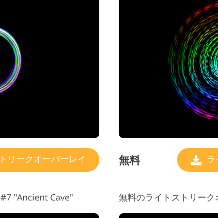
無料
トリークオーバーレイ
ラ
ncient Cave"