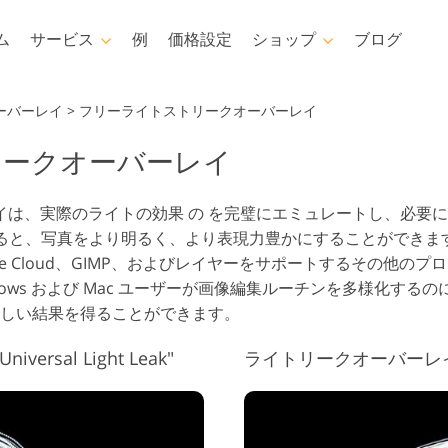
ム
サービス
例
価格設定
ショップ
ブログ
Photoshop
Templates
オーバーレイ
>
フリーライトストリークオーバーレイ
リークオーバーレイ
hotoshopアクション
テンプレート
プロフ
hotoshopブラシ
マーケティングテンプレー
ビデ
ボディレタッチ
赤ちゃんの写真レタッチする
不
ト
レイは、実際のライトの効果 の を完璧にエミュレートし、必要
hotoshopオーバーレイ
適用すると、写真をより明るく、より表現力豊かにすることができま
バレンタインデーカード
hotoshopテクスチャ
reative Cloud、GIMP、およびレイヤーをサポートするその
結婚式招待状
Psアクションコレクション
ows および Mac ユーザーが画像編集ルーチンを多様化するのに
全体
子供の誕生日の招待状
しい結果を得ることができます。
Psはコレクション全体をオ
写真入力
AIが生成した衣料品モデル
画像操作料理内容
ーバーレイします
rsal Light Leak"
ライトリークオーバーレイ 