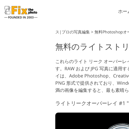
ホー
FOUNDED IN 2003
Lightroom
ス|プロの写真編集
>
無料Photoshop
無料のライトスト
Lightroomのプリセット
P
ヘッドショットレタッチサー
LRプリセットコレクション
P
ビス
全体
これらのライト リーク オーバー
P
す。RAW および JPG 写真に
ベストディールプリセット
P
イは、Adobe Photoshop、C
モバイルコレクション
PNG 形式で提供されており、Wind
満の画像を編集すると、最も素晴ら
結婚式の写真編集サービス
ライトリークオーバーレイ #1 "Unive