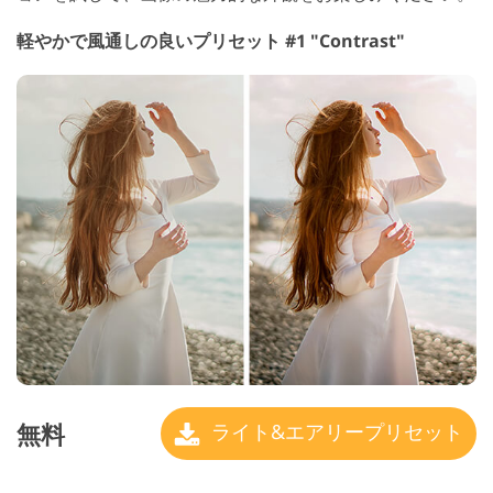
軽やかで風通しの良いプリセット #1 "Contrast"
無料
ライト&エアリープリセット