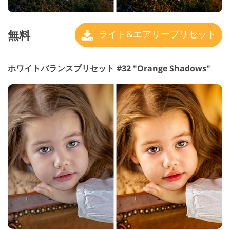
無料
ライト&エアリープリセット
ホワイトバランスプリセット #32 "Orange Shadows"