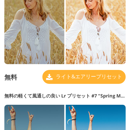
無料
ライト&エアリープリセット
無料の軽くて風通しの良い Lr プリセット #7 "Spring Matte"