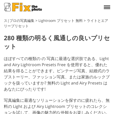
ス|プロの写真編集
>
Lightroom プリセット 無料
>
ライトとエア
リープリセット
280 種類の明るく風通しの良いプリセ
ット
ほぼすべての種類の の 写真に最適な選択肢である、Light
and Airy Lightroom Presets Free を使用すると、優れた
結果を得ることができます。ビンテージ写真、結婚式のラ
ブストーリー、ファッション写真、または家族のルックブ
ックを扱っていますか? 無料の Light and Airy Presets は
あなたにぴったりです!
写真編集に最適なソリューションを探すのに疲れたら、無
料の Light および Airy Lightroom プリセットのコレクシ
ョンを試して、画像の魅力的な外観をお楽しみください。