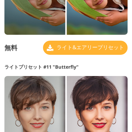
無料
ライト&エアリープリセット
ライトプリセット #11 "Butterfly"