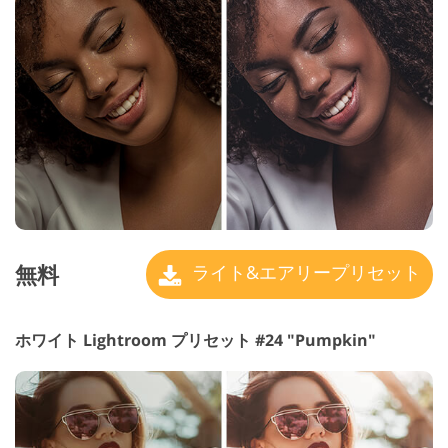
無料
ライト&エアリープリセット
ホワイト Lightroom プリセット #24 "Pumpkin"