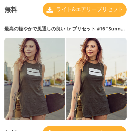
無料
ライト&エアリープリセット
最高の軽やかで風通しの良い Lr プリセット #16 "Sunny Weather"