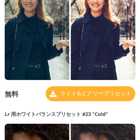
無料
ライト&エアリープリセット
Lr 用ホワイトバランスプリセット #23 "Cold"