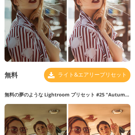
無料
ライト&エアリープリセット
無料の夢のような Lightroom プリセット #25 "Autumn"