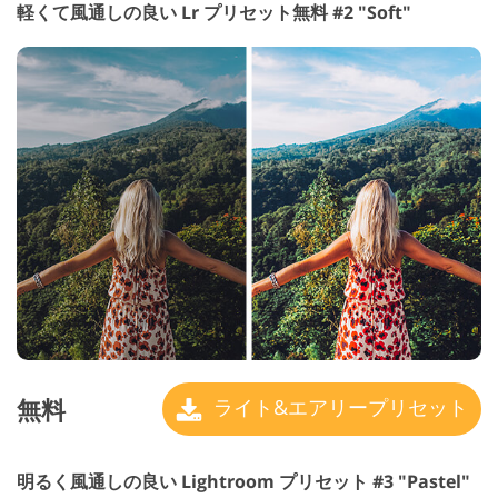
軽くて風通しの良い Lr プリセット無料 #2 "Soft"
無料
ライト&エアリープリセット
明るく風通しの良い Lightroom プリセット #3 "Pastel"