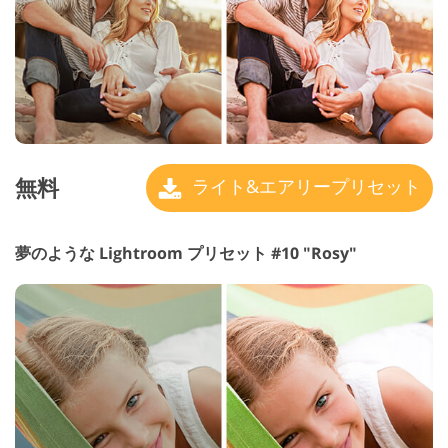
無料
ライト&エアリープリセット
夢のような Lightroom プリセット #10 "Rosy"