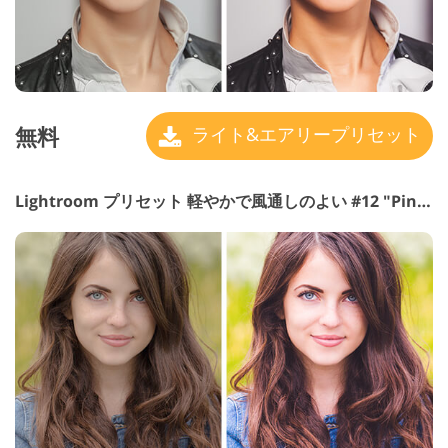
無料
ライト&エアリープリセット
Lightroom プリセット 軽やかで風通しのよい #12 "Pink Tonning"