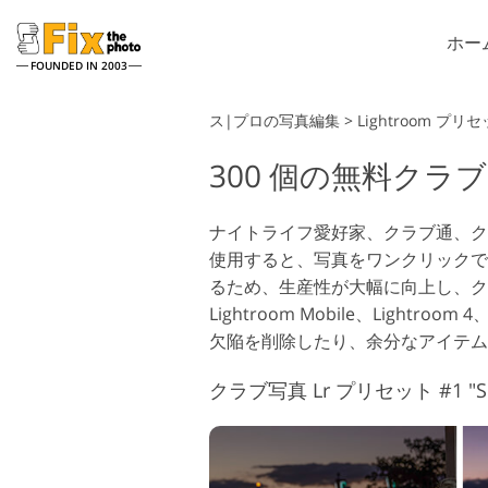
ホー
FOUNDED IN 2003
Lightroom
ス|プロの写真編集
>
Lightroom プリ
300 個の無料クラブ写
Lightroomのプリセット
P
ヘッドショットレタッチサー
LRプリセットコレクション
P
ビス
全体
ナイトライフ愛好家、クラブ通、クラブ写
P
使用すると、写真をワンクリックで編
ベストディールプリセット
P
るため、生産性が大幅に向上し、ク
モバイルコレクション
Lightroom Mobile、Ligh
欠陥を削除したり、余分なアイテム
結婚式の写真編集サービス
クラブ写真 Lr プリセット #1 "Soft