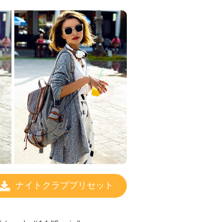
ナイトクラブプリセット