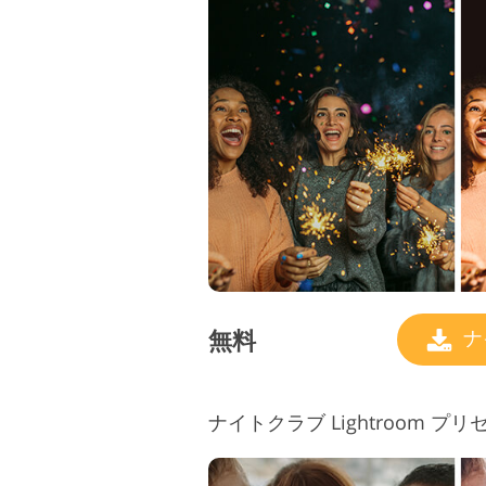
無料
ナ
ナイトクラブ Lightroom プリセ