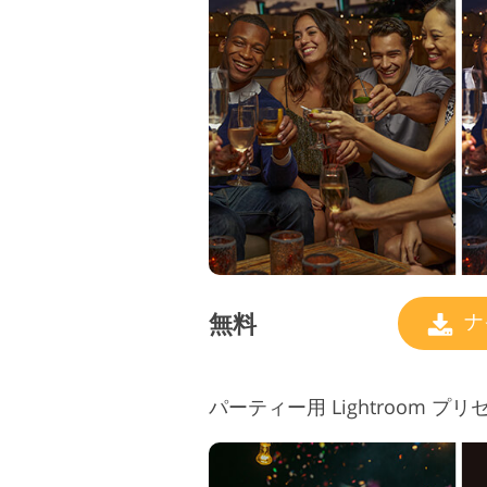
製品レタッチ製品内容
無料
ナ
パーティー用 Lightroom プリセ