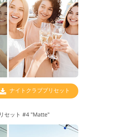
オ編集サービス
ナイトクラブプリセット
セット #4 "Matte"