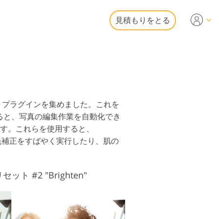
見積もりをとる
Video
ェッショナルLUT
オオーバーレイ
動産写真編集
ン の プラグインを集めました。これを
すると、写真の編集作業を自動化でき
す。これらを使用すると、
、基本的な色補正をすばやく実行したり、肌の
アプリケーション内
容
ト #2 "Brighten"