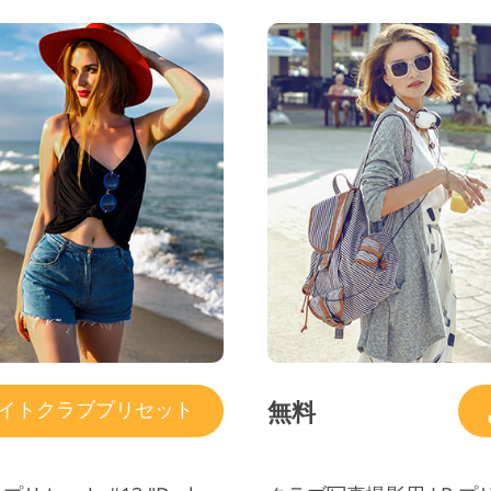
無料
イトクラブプリセット