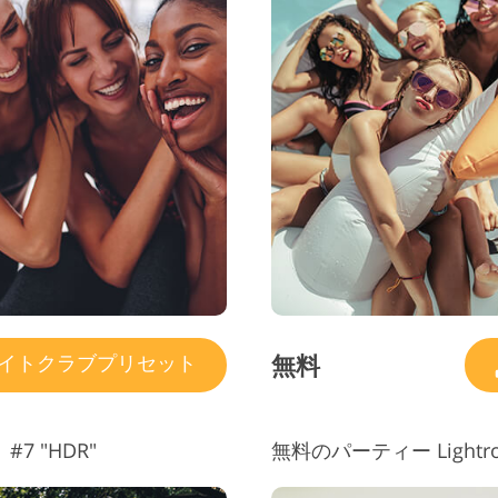
無料
イトクラブプリセット
7 "HDR"