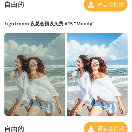
自由的
夜总会预设
Lightroom 夜总会预设免费 #15 "Moody"
自由的
夜总会预设