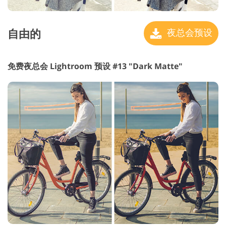
自由的
夜总会预设
免费夜总会 Lightroom 预设 #13 "Dark Matte"