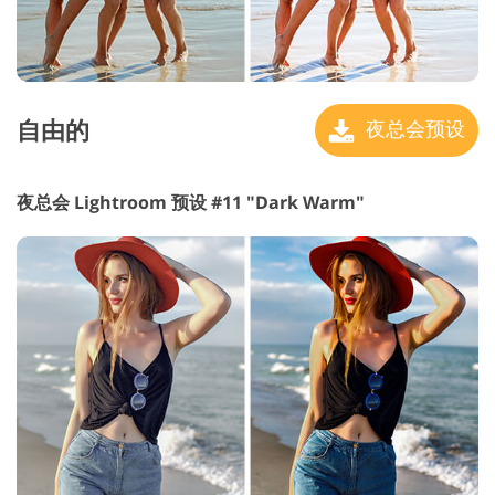
自由的
夜总会预设
夜总会 Lightroom 预设 #11 "Dark Warm"