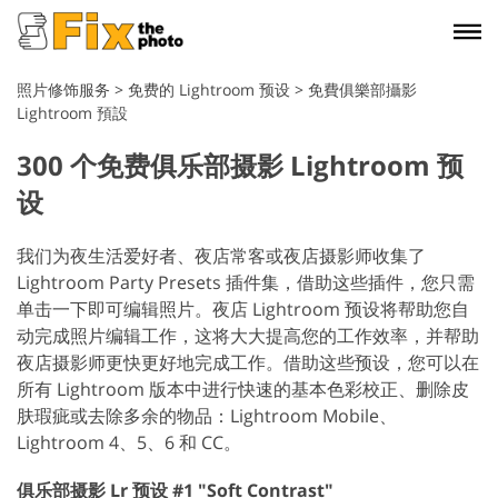
照片修饰服务
>
免费的 Lightroom 预设
>
免費俱樂部攝影
Lightroom 預設
300 个免费俱乐部摄影 Lightroom 预
设
我们为夜生活爱好者、夜店常客或夜店摄影师收集了
Lightroom Party Presets 插件集，借助这些插件，您只需
单击一下即可编辑照片。夜店 Lightroom 预设将帮助您自
动完成照片编辑工作，这将大大提高您的工作效率，并帮助
夜店摄影师更快更好地完成工作。借助这些预设，您可以在
所有 Lightroom 版本中进行快速的基本色彩校正、删除皮
肤瑕疵或去除多余的物品：Lightroom Mobile、
Lightroom 4、5、6 和 CC。
俱乐部摄影 Lr 预设 #1 "Soft Contrast"