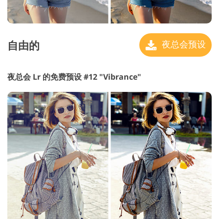
自由的
夜总会预设
夜总会 Lr 的免费预设 #12 "Vibrance"