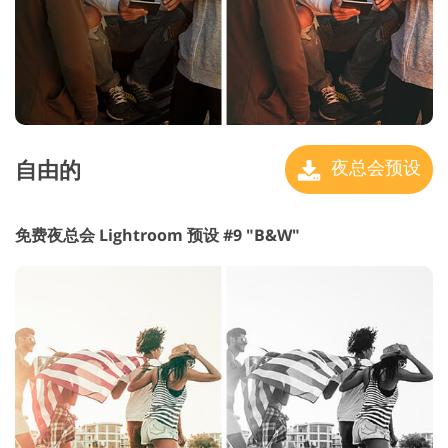
自由的
夜总会预设
免费夜总会 Lightroom 预设 #9 "B&W"