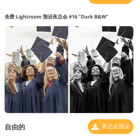
免费 Lightroom 预设夜总会 #16 "Dark B&W"
自由的
夜总会预设