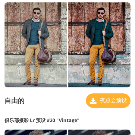
自由的
夜总会预设
俱乐部摄影 Lr 预设 #20 "Vintage"