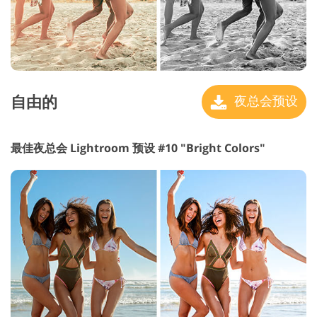
自由的
夜总会预设
最佳夜总会 Lightroom 预设 #10 "Bright Colors"