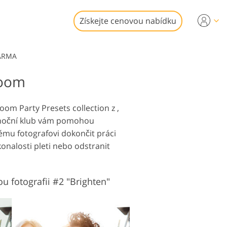
Získejte cenovou nabídku
eo
DARMA
room
ní LUT
fotografií
idea
ostí
oom Party Presets collection z ,
o noční klub vám pomohou
vému fotografovi dokončit práci
konalosti pleti nebo odstranit
ní Služby
u fotografii #2 "Brighten"