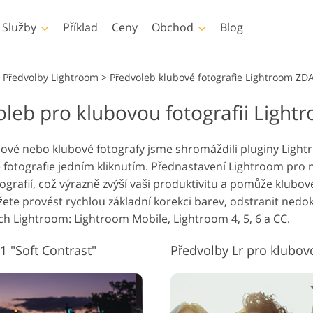
Služby
Příklad
Ceny
Obchod
Blog
Photoshop
Templates
Vid
Předvolby Lightroom
>
Předvoleb klubové fotografie Lightroom Z
eb pro klubovou fotografii Light
hotoshopu
Šablony
Profesionál
Služby retušování dětské
Služby úpravy 
 Photoshopu
Marketingové šablony
Překryvná v
šování těla Služby
fotografie
nemovit
bové nebo klubové fotografy jsme shromáždili pluginy Lightr
y Photoshopu
Valentýnské karty
 fotografie jedním kliknutím. Přednastavení Lightroom pr
y Photoshopu
Pozvánky na svatbu
ografií, což výrazně zvýší vaši produktivitu a pomůže klubo
ons Celé sbírky
Pozvánka na narozeniny
ůžete provést rychlou základní korekci barev, odstranit nedo
dětí
rývá celé sbírky
ch Lightroom: Lightroom Mobile, Lightroom 4, 5, 6 a CC.
y oděvů generované
Služby manipulace s
Foto Obnove
ělou inteligencí
obrázky
1 "Soft Contrast"
Předvolby Lr pro klubovo