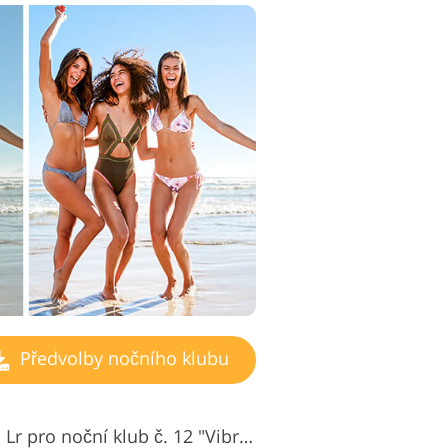
Předvolby nočního klubu
Bezplatné předvolby pro Lr pro noční klub č. 12 "Vibrance"