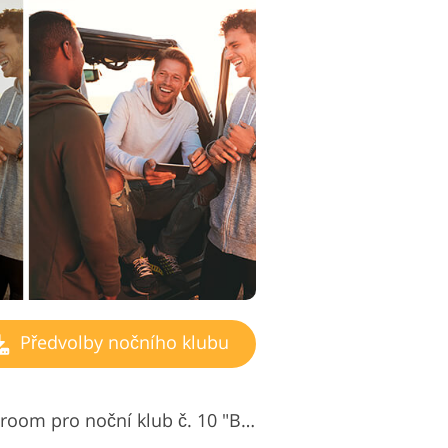
Předvolby nočního klubu
Nejlepší předvolba Lightroom pro noční klub č. 10 "Bright Colors"