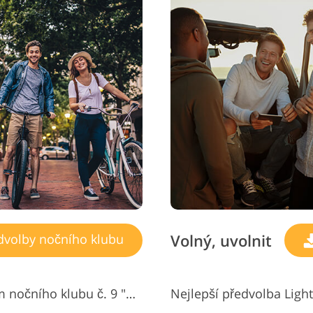
Volný, uvolnit
dvolby nočního klubu
Bezplatná předvolba Lightroom nočního klubu č. 9 "B&W"