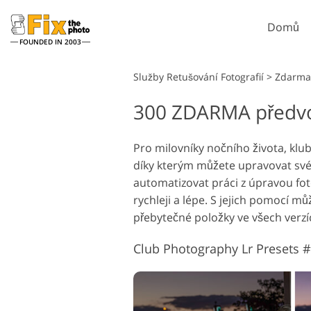
Domů
FOUNDED IN 2003
Lightroom
Služby Retušování Fotografií
>
Zdarma 
300 ZDARMA předvol
Předvolby Lightroom
Akce P
Retušovací služby
Celé přednastavené
Štětce
Retu
Headshot
kolekce LR
Pro milovníky nočního života, klu
Překryv
díky kterým můžete upravovat své
Přednastavení nejlepších
Textur
nabídek
automatizovat práci z úpravou fot
Ps Acti
Mobilní kolekce
rychleji a lépe. S jejich pomocí m
Ps přek
přebytečné položky ve všech verzí
Služby pro úpravu
Model
svatebních fotografií
um
Club Photography Lr Presets #