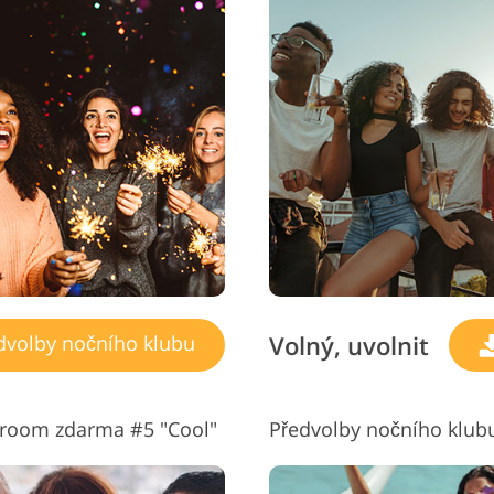
Volný, uvolnit
dvolby nočního klubu
troom zdarma #5 "Cool"
Předvolby nočního klubu