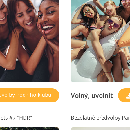
Volný, uvolnit
dvolby nočního klubu
sets #7 "HDR"