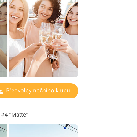
ravu videa
Předvolby nočního klubu
 #4 "Matte"