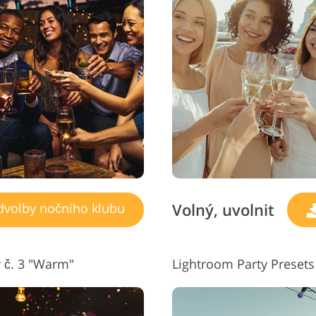
y retušování šperků
Data pro výcvik AI
Služby pro úp
Volný, uvolnit
dvolby nočního klubu
 č. 3 "Warm"
Lightroom Party Presets