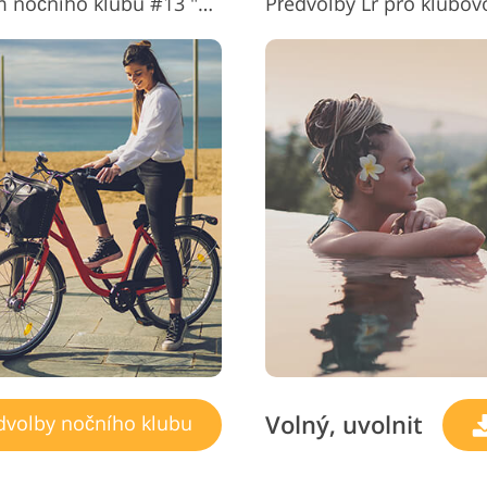
Bezplatné předvolby Lightroom nočního klubu #13 "Dark Matte"
Předvolby Lr pro klubovo
Volný, uvolnit
dvolby nočního klubu