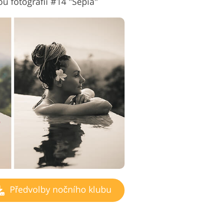
u fotografii #14 "Sepia"
Předvolby nočního klubu