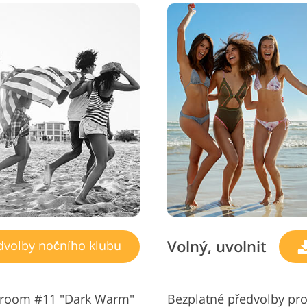
Volný, uvolnit
dvolby nočního klubu
htroom #11 "Dark Warm"