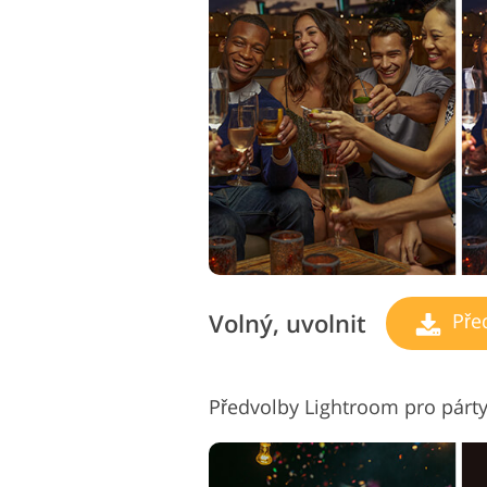
Služby retušování produktů
Služb
Volný, uvolnit
Pře
Předvolby Lightroom pro párty