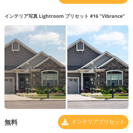
インテリア写真 Lightroom プリセット #16 "Vibrance"
無料
インテリアプリセット