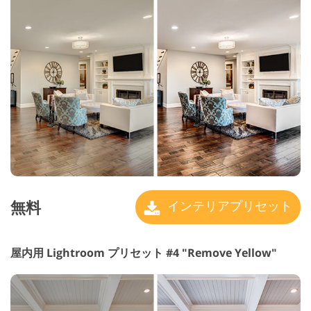
無料
インテリアプリセット
屋内用 Lightroom プリセット #4 "Remove Yellow"