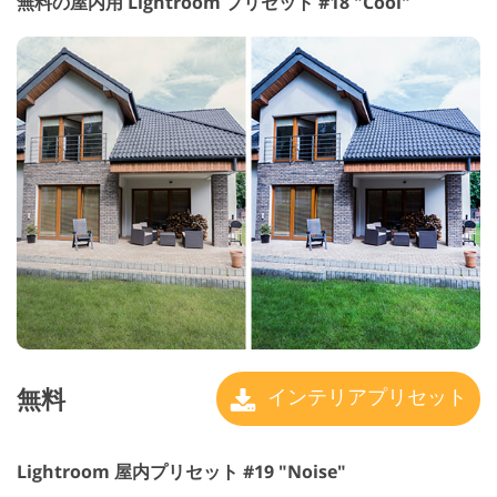
無料の屋内用 Lightroom プリセット #18 "Cool"
無料
インテリアプリセット
Lightroom 屋内プリセット #19 "Noise"