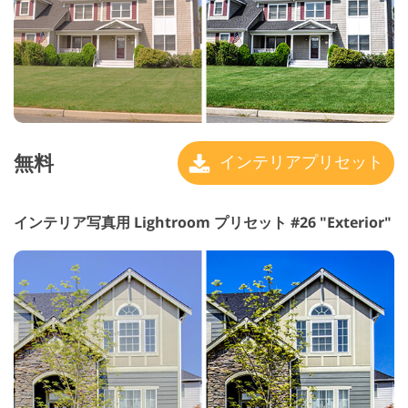
無料
インテリアプリセット
インテリア写真用 Lightroom プリセット #26 "Exterior"