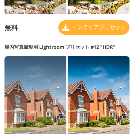
無料
インテリアプリセット
屋内写真撮影用 Lightroom プリセット #12 "HDR"