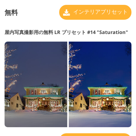
無料
インテリアプリセット
屋内写真撮影用の無料 LR プリセット #14 "Saturation"