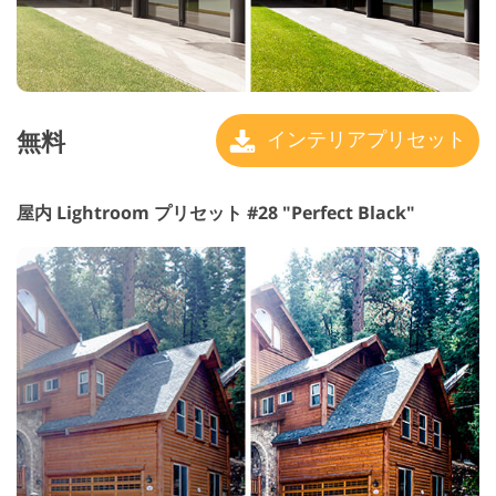
無料
インテリアプリセット
屋内 Lightroom プリセット #28 "Perfect Black"