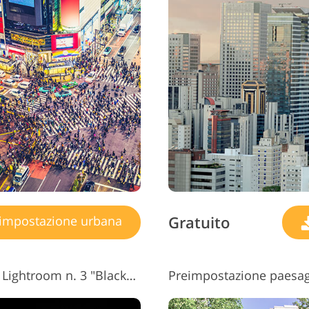
izi di ritocco gioielli
Dati di Addestramento AI
Servizi di mo
Gratuito
impostazione urbana
Stile urbano preimpostato per Lightroom n. 3 "Black&White"