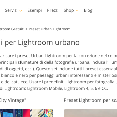
Servizi
Esempi
Prezzi
Shop
Blog
Photoshop
Templates
V
troom Gratuiti
>
Preset Urban Lightroom
i per Lightroom urbano
i di Photoshop
Modelli
LUT profe
Servizi di fotoritocco per
Servizi di 
lli Photoshop
Modelli di marketing
Sovrappos
cco del Corpo Servizi
bambini
immob
 scaricare i preset Urban Lightroom per la correzione del col
pposizioni di
Biglietti di San Valentino
incipali sfumature di della fotografia urbana, inclusa l'illum
shop
Inviti di nozze
di oggetti, ecc.). Questo set include tutti i preset essenzia
re di Photoshop
Invito di compleanno per
 bianco e nero per paesaggi urbani interessanti e misteriosi
oni Intere
bambini
 e delicati, ecc. Usare i predefiniti Lightroom per fotografi
ioni
Servizi di manipolazione
di Lightroom: Lightroom Mobile, Lightroom 4, 5, 6 e CC.
li di abbigliamento IA
Servizi Fo
pposizioni di
delle immagini
shop Packs
ity Vintage"
Preset Lightroom per scat