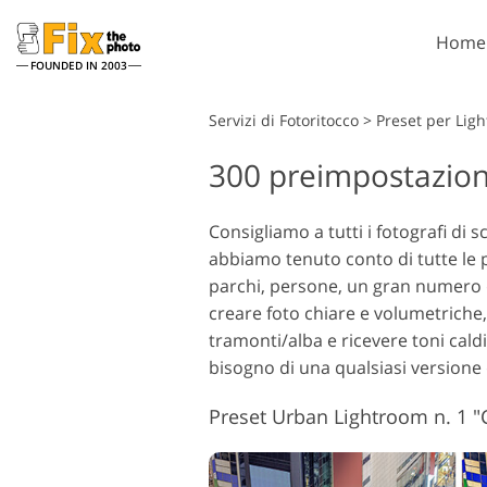
Home
FOUNDED IN 2003
Lightroom
Servizi di Fotoritocco
>
Preset per Ligh
300 preimpostazion
Lightroom Presets
Azion
Lightroom Presets Intere
Penne
Servizi di ritocco alla testa
Rito
Collezioni
Consigliamo a tutti i fotografi di
Sovra
abbiamo tenuto conto di tutte le pr
Migliori preset di
Photo
Lightroom Deal
parchi, persone, un gran numero di 
Textu
creare foto chiare e volumetriche,
Collezione mobile
Ps Azi
tramonti/alba e ricevere toni caldi
Collez
Servizi di Fotoritocco per
bisogno di una qualsiasi versione 
Model
Sovra
Matrimoni
Photo
Preset Urban Lightroom n. 1 "C