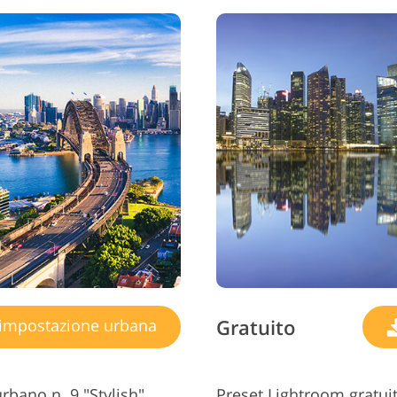
Gratuito
impostazione urbana
rbano n. 9 "Stylish"
Preset Lightroom gratuit