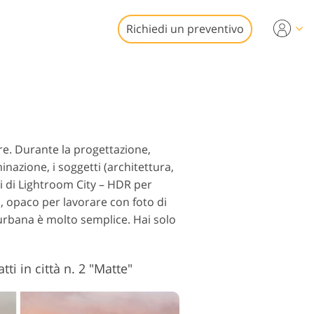
Richiedi un preventivo
ideo
ssionali
fotoritocco
izioni video
iliare
ore. Durante la progettazione,
inazione, i soggetti (architettura,
li di Lightroom City – HDR per
, opaco per lavorare con foto di
a urbana è molto semplice. Hai solo
to Restauro
ti in città n. 2 "Matte"