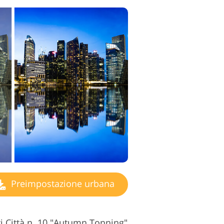
Preimpostazione urbana
i Città n. 10 "Autumn Tonning"