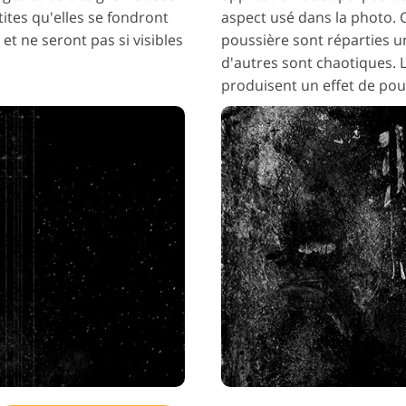
tites qu'elles se fondront
aspect usé dans la photo. C
t ne seront pas si visibles
poussière sont réparties u
d'autres sont chaotiques. L
produisent un effet de pous