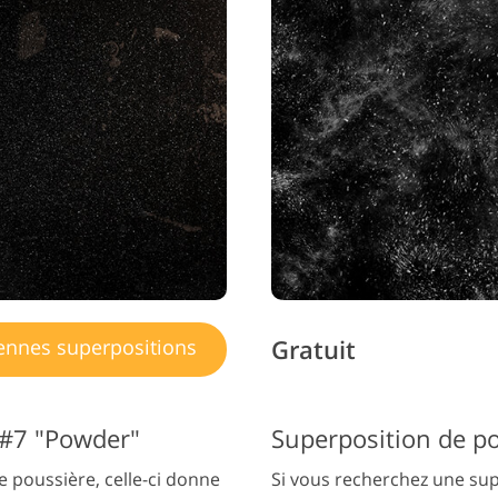
Gratuit
ennes superpositions
 #7 "Powder"
e poussière, celle-ci donne
Si vous recherchez une su