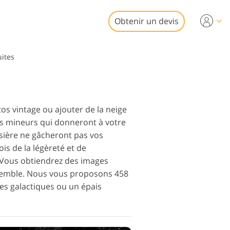
Obtenir un devis
Video
uites
ofessionnelles
e retouche photo
ositions vidéo
mobilière
os vintage ou ajouter de la neige
es mineurs qui donneront à votre
sière ne gâcheront pas vos
is de la légèreté et de
. Vous obtiendrez des images
de restauration
ensemble. Nous vous proposons 458
photo
les galactiques ou un épais