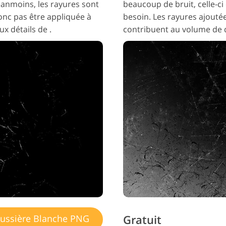
éanmoins, les rayures sont
beaucoup de bruit, celle-c
donc pas être appliquée à
besoin. Les rayures ajouté
 détails de .
contribuent au volume de d
Gratuit
ussière Blanche PNG