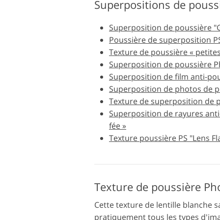
Superpositions de pouss
Services de retouche de
produits
Superposition de poussière "G
Poussière de superposition PS
Texture de poussière « petites
Superposition de poussière P
Superposition de film anti-po
Superposition de photos de p
Texture de superposition de p
Superposition de rayures anti
fée »
Texture poussière PS "Lens Fl
Cette texture de lentille blanche s
pratiquement tous les types d'ima