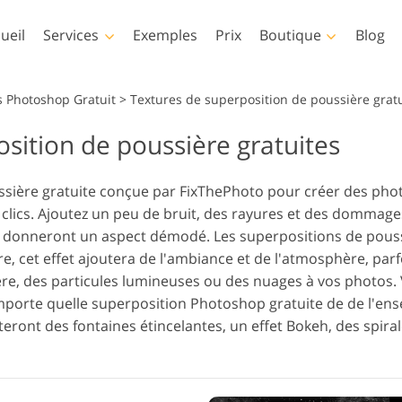
ueil
Services
Exemples
Prix
Boutique
Blog
Photoshop
Templates
s Photoshop Gratuit
>
Textures de superposition de poussière grat
sition de poussière gratuites
tions Photoshop
Modèles
LUT pr
Services de retouche photo
Services d
nceaux Photoshop
Modèles de marketing
Superp
rvices Retouche du corps
pour bébé
im
ssière gratuite conçue par FixThePhoto pour créer des phot
perpositions
Cartes de Saint Valentin
 clics. Ajoutez un peu de bruit, des rayures et des dommag
otoshop
Invitations de mariage
ui donneront un aspect démodé. Les superpositions de pous
xtures Photoshop
Invitation d'anniversaire
e, cet effet ajoutera de l'ambiance et de l'atmosphère, parfo
 Actions Collections
pour enfants
ère, des particules lumineuses ou des nuages à vos photos
tières
Modèles de vêtements
Services de manipulation
Services 
'importe quelle superposition Photoshop gratuite de de l'
 superpose des
générés par l'IA
d'images
eront des fontaines étincelantes, un effet Bokeh, des spira
llections entières