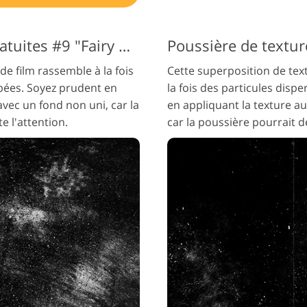
Textures de poussière gratuites #9 "Fairy Dust"
Poussière de textur
e film rassemble à la fois
Cette superposition de tex
upées. Soyez prudent en
la fois des particules disp
vec un fond non uni, car la
en appliquant la texture a
e l'attention.
car la poussière pourrait d