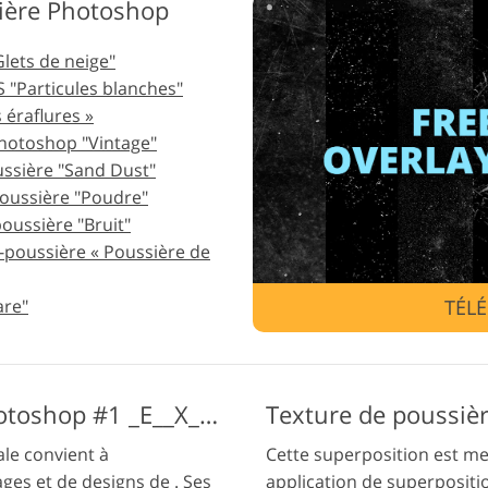
ière Photoshop
Services de retouche de
Données d'Entraînement IA
Services 
bijoux
lets de neige"
 "Particules blanches"
 éraflures »
hotoshop "Vintage"
ussière "Sand Dust"
oussière "Poudre"
oussière "Bruit"
-poussière « Poussière de
TÉL
are"
Texture de poussière Photoshop #1 _E__X_C_1_
ale convient à
Cette superposition est me
ges et de designs de . Ses
application de superpositi