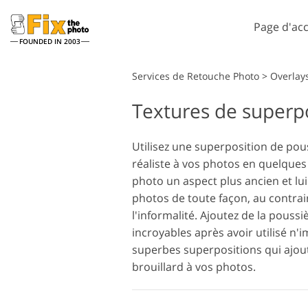
Page d'acc
FOUNDED IN 2003
Lightroom
Services de Retouche Photo
>
Overlay
Textures de superpo
Préréglages Lightroom
Ac
Collections complètes de
Pi
Services de retouche photo
Se
préréglages LR
Utilisez une superposition de pou
Su
réaliste à vos photos en quelques
Meilleures offres
Ph
prédéfinies
photo un aspect plus ancien et l
Te
photos de toute façon, au contrair
Collecte mobile
Ps
l'informalité.
Ajoutez de la poussi
en
Services de Retouche Photo
incroyables après avoir utilisé n
Ps
de Mariage
superbes superpositions qui ajout
co
brouillard à vos photos.