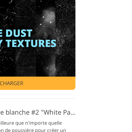
de montage vidéo
ÉCHARGER
Texture de poussière blanche #2 "White Particles"
illeure que n'importe quelle
on de poussière pour créer un