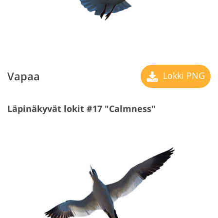
Vapaa
Lokki PNG
Läpinäkyvät lokit #17 "Calmness"