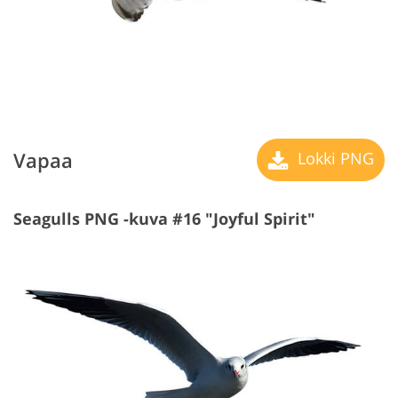
Vapaa
Lokki PNG
Seagulls PNG -kuva #16 "Joyful Spirit"