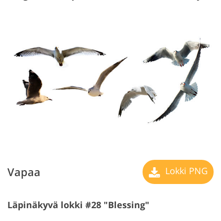
Vapaa
Lokki PNG
Läpinäkyvä lokki #28 "Blessing"