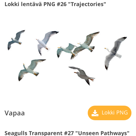
Lokki lentävä PNG #26 "Trajectories"
Vapaa
Lokki PNG
Seagulls Transparent #27 "Unseen Pathways"