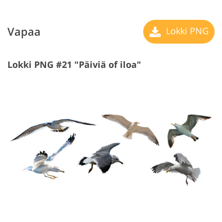
Vapaa
Lokki PNG
Lokki PNG #21 "Päiviä of iloa"