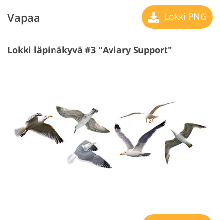
Vapaa
Lokki PNG
Lokki läpinäkyvä #3 "Aviary Support"