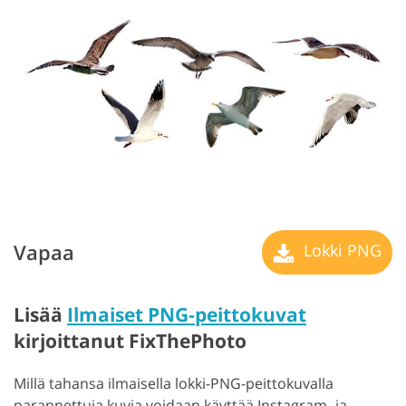
Vapaa
Lokki PNG
Lisää
Ilmaiset PNG-peittokuvat
kirjoittanut FixThePhoto
Millä tahansa ilmaisella lokki-PNG-peittokuvalla
parannettuja kuvia voidaan käyttää Instagram- ja