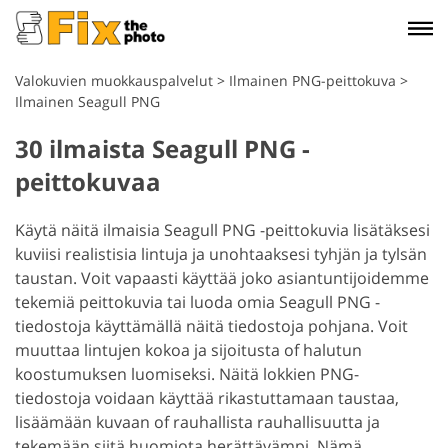
Valokuvien muokkauspalvelut
>
Ilmainen PNG-peittokuva
>
Ilmainen Seagull PNG
30 ilmaista Seagull PNG -
peittokuvaa
Käytä näitä ilmaisia Seagull PNG -peittokuvia lisätäksesi
kuviisi realistisia lintuja ja unohtaaksesi tyhjän ja tylsän
taustan. Voit vapaasti käyttää joko asiantuntijoidemme
tekemiä peittokuvia tai luoda omia Seagull PNG -
tiedostoja käyttämällä näitä tiedostoja pohjana. Voit
muuttaa lintujen kokoa ja sijoitusta of halutun
koostumuksen luomiseksi. Näitä lokkien PNG-
tiedostoja voidaan käyttää rikastuttamaan taustaa,
lisäämään kuvaan of rauhallista rauhallisuutta ja
tekemään siitä huomiota herättävämpi. Nämä