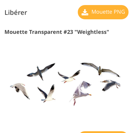
Libérer
Mouette PNG
Mouette Transparent #23 "Weightless"