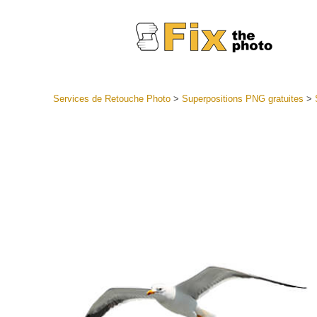
Services de Retouche Photo
>
Superpositions PNG gratuites
>
Préréglag
Collectio
Services
préréglag
Meilleures
Collecte 
Services d