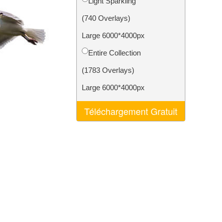
Light Sparkling
nt IA
Video Editing Services
(740 Overlays)
Large 6000*4000px
Entire Collection
(1783 Overlays)
Large 6000*4000px
Téléchargement Gratuit