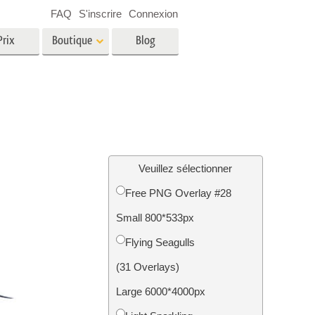
FAQ
S'inscrire
Connexion
Prix
Boutique
Blog
es
Video
LUT professionnelles
Superpositions vidéo
oto pour
Services de retouche photo
immobilière
in
Veuillez sélectionner
Free PNG Overlay #28
e
Small 800*533px
tion
Services de restauration photo
Flying Seagulls
(31 Overlays)
Large 6000*4000px