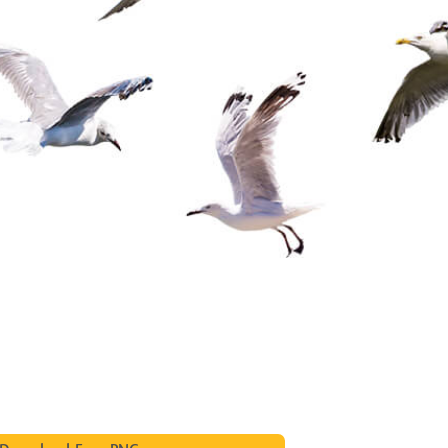
 retouche de produits
Services de retouche de bijoux
Données d'Entraîneme