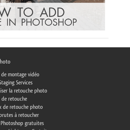
photo
s de montage vidéo
Staging Services
liser la retouche photo
s de retouche
 de retouche photo
brutes à retoucher
 Photoshop gratuites