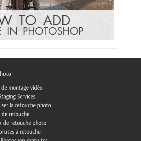
photo
s de montage vidéo
Staging Services
liser la retouche photo
s de retouche
 de retouche photo
brutes à retoucher
 Photoshop gratuites