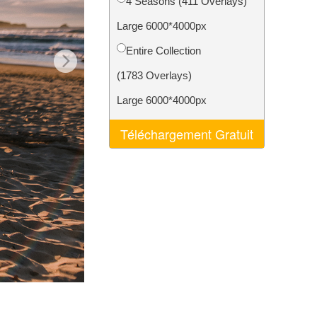
4 Seasons (411 Overlays)
nt IA
Video Editing Services
Large 6000*4000px
Entire Collection
(1783 Overlays)
Large 6000*4000px
Téléchargement Gratuit