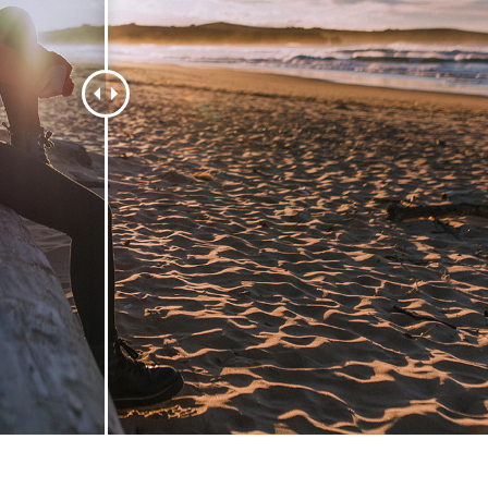
 retouche de produits
Services de retouche de bijoux
Données d'Entraîneme