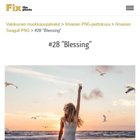
Valokuvien muokkauspalvelut
>
Ilmainen PNG-peittokuva
>
Ilmainen
Seagull PNG
>
#28 "Blessing"
#28 "Blessing"
Do
Fr
PN