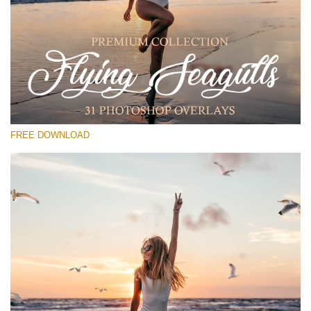
Please select
Free PNG Overlay #28
Small 800*533px
Flying Seagulls
(31 Overlays)
FREE DOWNLOAD
Large 6000*4000px
Light Sparkling
(740 Overlays)
Large 6000*4000px
Entire Collection
(1783 Overlays)
Large 6000*4000px