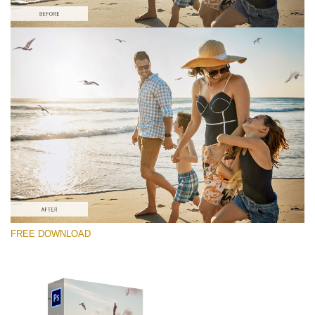
Please select
Free PNG Overlay #10
Small 800*533px
Flying Seagulls
(31 Overlays)
Large 6000*4000px
FREE DOWNLOAD
Fairy Tale (344 Overlays)
Large 6000*4000px
Entire Collection