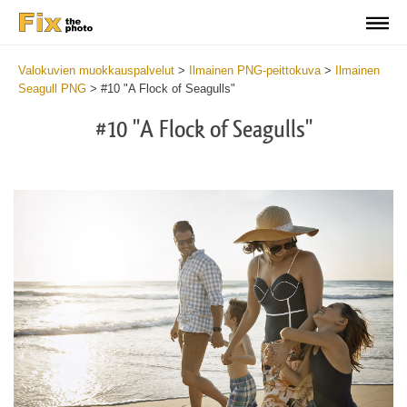
Valokuvien muokkauspalvelut
>
Ilmainen PNG-peittokuva
>
Ilmainen
Seagull PNG
>
#10 "A Flock of Seagulls"
#10 "A Flock of Seagulls"
Do
Fr
PN