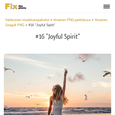
Valokuvien muokkauspalvelut
>
Ilmainen PNG-peittokuva
>
Ilmainen
Seagull PNG
>
#16 "Joyful Spirit"
#16 "Joyful Spirit"
Do
Fr
PN