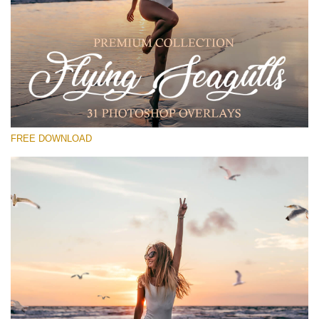
Please select
Free PNG Overlay #16
Small 800*533px
Flying Seagulls
(31 Overlays)
FREE DOWNLOAD
Large 6000*4000px
Luxury Wedding
(373 Overlays)
Large 6000*4000px
Entire Collection
(1783 Overlays)
Large 6000*4000px