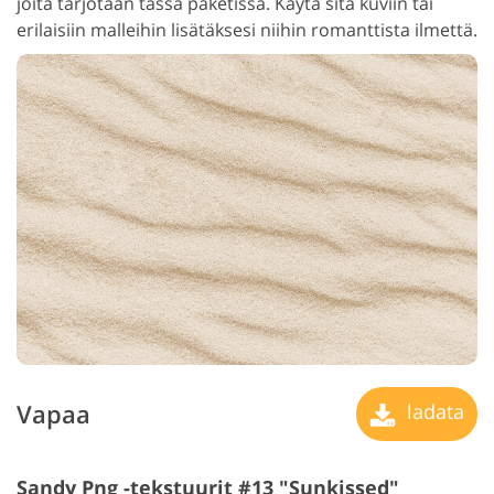
joita tarjotaan tässä paketissa. Käytä sitä kuviin tai
erilaisiin malleihin lisätäksesi niihin romanttista ilmettä.
Vapaa
ladata
Sandy Png -tekstuurit #13 "Sunkissed"