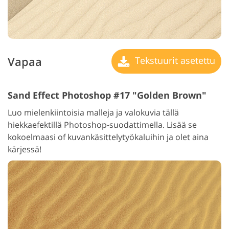
Vapaa
Tekstuurit asetettu
Sand Effect Photoshop #17 "Golden Brown"
Luo mielenkiintoisia malleja ja valokuvia tällä
hiekkaefektillä Photoshop-suodattimella. Lisää se
kokoelmaasi of kuvankäsittelytyökaluihin ja olet aina
kärjessä!