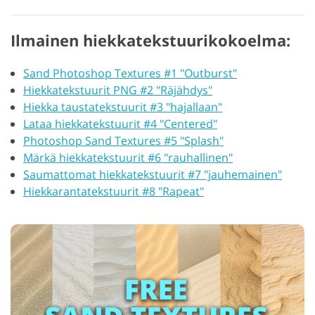
Ilmainen hiekkatekstuurikokoelma:
Sand Photoshop Textures #1 "Outburst"
Hiekkatekstuurit PNG #2 "Räjähdys"
Hiekka taustatekstuurit #3 "hajallaan"
Lataa hiekkatekstuurit #4 "Centered"
Photoshop Sand Textures #5 "Splash"
Märkä hiekkatekstuurit #6 "rauhallinen"
Saumattomat hiekkatekstuurit #7 "jauhemainen"
Hiekkarantatekstuurit #8 "Rapeat"