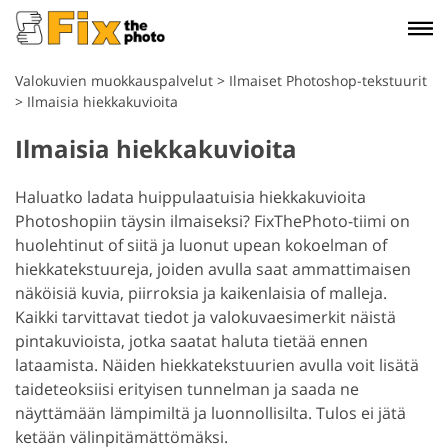
Valokuvien muokkauspalvelut
>
Ilmaiset Photoshop-tekstuurit
>
Ilmaisia hiekkakuvioita
Ilmaisia hiekkakuvioita
Haluatko ladata huippulaatuisia hiekkakuvioita
Photoshopiin täysin ilmaiseksi? FixThePhoto-tiimi on
huolehtinut of siitä ja luonut upean kokoelman of
hiekkatekstuureja, joiden avulla saat ammattimaisen
näköisiä kuvia, piirroksia ja kaikenlaisia of malleja.
Kaikki tarvittavat tiedot ja valokuvaesimerkit näistä
pintakuvioista, jotka saatat haluta tietää ennen
lataamista. Näiden hiekkatekstuurien avulla voit lisätä
taideteoksiisi erityisen tunnelman ja saada ne
näyttämään lämpimiltä ja luonnollisilta. Tulos ei jätä
ketään välinpitämättömäksi.