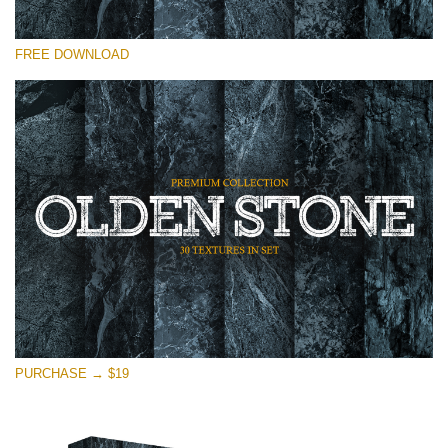
Please select
FREE DOWNLOAD
Free Photoshop Overlay
Small 800*533px
Olden Stone
(30 Textures)
Large 6000*4000px
Entire Collection
(1783 Overlays)
Large 6000*4000px
Free download
PURCHASE → $19