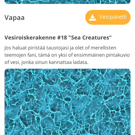
Vapaa
Vesipaketti
Vesiroiskerakenne #18 "Sea Creatures"
Jos haluat piristää taustojasi ja olet of merellisten
teemojen fani, tämä on yksi of ensimmäinen pintakuvio
of vesi, jonka sinun kannattaa ladata.