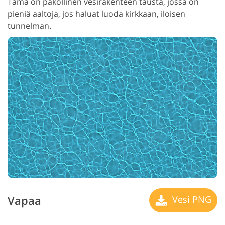
Tämä on pakollinen vesirakenteen tausta, jossa on
pieniä aaltoja, jos haluat luoda kirkkaan, iloisen
tunnelman.
Vapaa
Vesi PNG