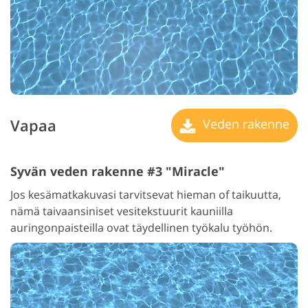
Vapaa
Veden rakenne
Syvän veden rakenne #3 "Miracle"
Jos kesämatkakuvasi tarvitsevat hieman of taikuutta,
nämä taivaansiniset vesitekstuurit kauniilla
auringonpaisteilla ovat täydellinen työkalu työhön.