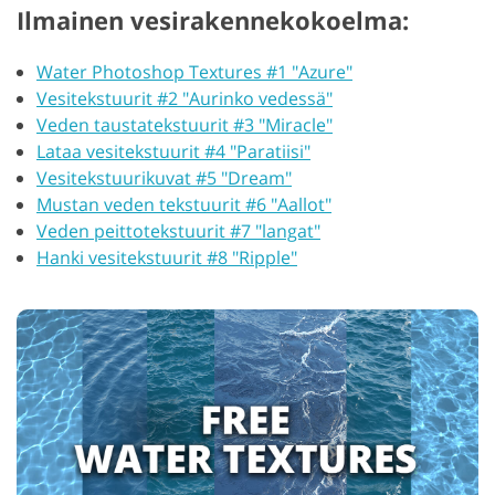
Ilmainen vesirakennekokoelma:
Water Photoshop Textures #1 "Azure"
Vesitekstuurit #2 "Aurinko vedessä"
Veden taustatekstuurit #3 "Miracle"
Lataa vesitekstuurit #4 "Paratiisi"
Vesitekstuurikuvat #5 "Dream"
Mustan veden tekstuurit #6 "Aallot"
Veden peittotekstuurit #7 "langat"
Hanki vesitekstuurit #8 "Ripple"