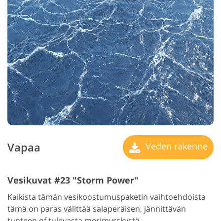
Vapaa
Veden rakenne
Vesikuvat #23 "Storm Power"
Kaikista tämän vesikoostumuspaketin vaihtoehdoista
tämä on paras välittää salaperäisen, jännittävän
tunteen of tulevasta merimyrskystä.