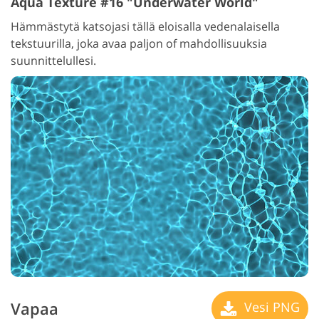
Aqua Texture #16 "Underwater World"
Hämmästytä katsojasi tällä eloisalla vedenalaisella
tekstuurilla, joka avaa paljon of mahdollisuuksia
suunnittelullesi.
Vapaa
Vesi PNG