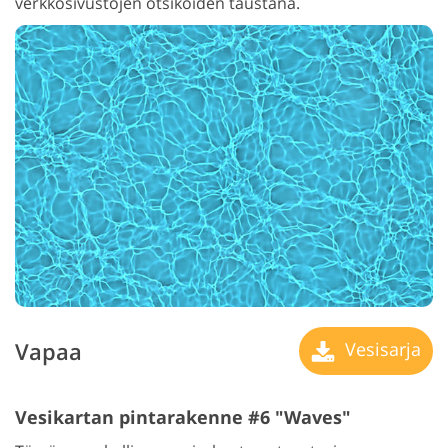
verkkosivustojen otsikoiden taustana.
Vapaa
Vesisarja
Vesikartan pintarakenne #6 "Waves"