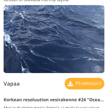
Vapaa
PS-tekstuurit
Korkean resoluution vesirakenne #24 "Ocean Song"
Meri puhuttelee monia ihmisiä, ja myös kuvasi voivat