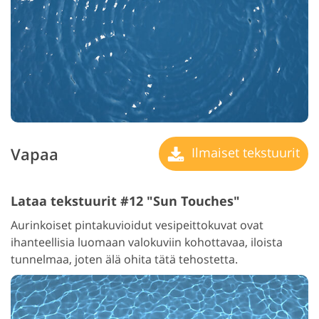
Vapaa
Ilmaiset tekstuurit
Lataa tekstuurit #12 "Sun Touches"
Aurinkoiset pintakuvioidut vesipeittokuvat ovat
ihanteellisia luomaan valokuviin kohottavaa, iloista
tunnelmaa, joten älä ohita tätä tehostetta.