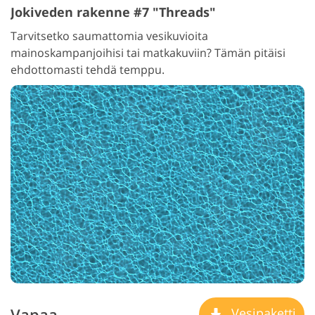
Jokiveden rakenne #7 "Threads"
Tarvitsetko saumattomia vesikuvioita
mainoskampanjoihisi tai matkakuviin? Tämän pitäisi
ehdottomasti tehdä temppu.
Vapaa
Vesipaketti