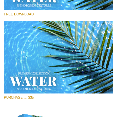
Please select
FREE DOWNLOAD
Free Photoshop Overlay
Small 800*533px
Water Textures
(50 Textures)
Large 6000*4000px
Entire Collection
(1783 Overlays)
Large 6000*4000px
Free download
PURCHASE → $35