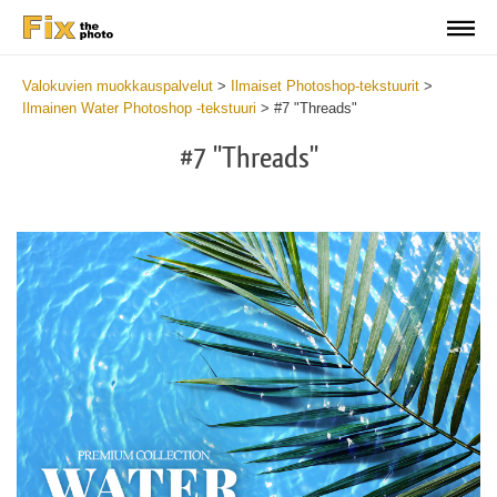
Valokuvien muokkauspalvelut
>
Ilmaiset Photoshop-tekstuurit
>
Ilmainen Water Photoshop -tekstuuri
>
#7 "Threads"
#7 "Threads"
Do
Fr
Ov