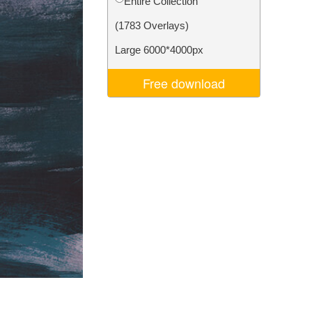
Entire Collection
Video Editing Services
(1783 Overlays)
Large 6000*4000px
Free download