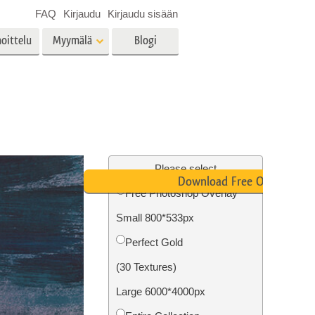
FAQ
Kirjaudu
Kirjaudu sisään
oittelu
Myymälä
Blogi
es
Video
LUT:t videoeditointiin
Ammattimaiset
vien
Kiinteistöjen valokuvien
videopeittokuvat
muokkaus
Please select
Download Free Overlay
Free Photoshop Overlay
Small 800*533px
o
Valokuvan restaurointi
Perfect Gold
(30 Textures)
Large 6000*4000px