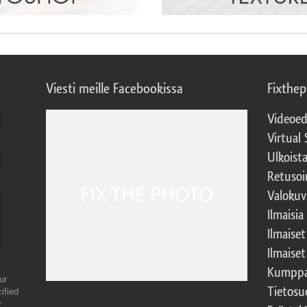
Viesti meille Facebookissa
Fixthe
Videoed
Virtual 
Ulkoist
Retusoi
Valokuv
Ilmaisia
Ilmaise
Ilmaise
Kumppa
ur
Tietosu
ified
r