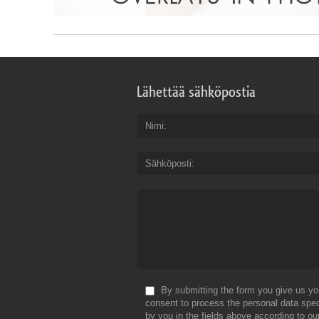
Lähettää sähköpostia
Nimi
Sähköposti
By submitting the form you give us yo
consent to process the personal data spec
by you in the fields above according to ou