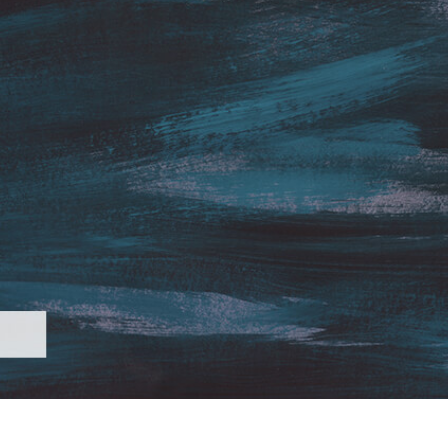
alokuvien muokkaus
Korujen valokuvien muokkaus
AI-koulutusdata