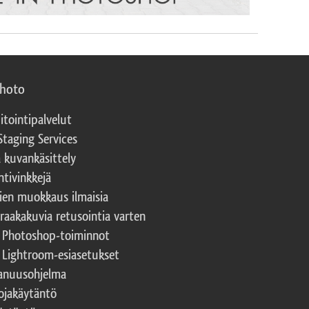
photo
itointipalvelut
Staging Services
a kuvankäsittely
ntivinkkejä
ien muokkaus ilmaisia
 raakakuvia retusointia varten
t Photoshop-toiminnot
t Lightroom-esiasetukset
nuusohjelma
ojakäytäntö