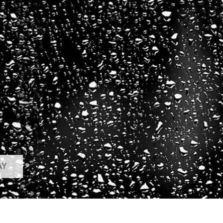
alokuvien muokkaus
Korujen valokuvien muokkaus
AI-koulutusdata