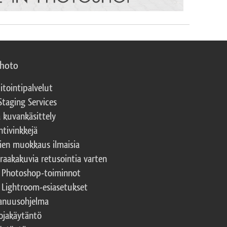
photo
itointipalvelut
Staging Services
a kuvankäsittely
ntivinkkejä
ien muokkaus ilmaisia
 raakakuvia retusointia varten
t Photoshop-toiminnot
t Lightroom-esiasetukset
nuusohjelma
ojakäytäntö