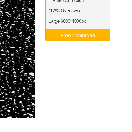
Entire Collection
Video Editing Services
(1783 Overlays)
Large 6000*4000px
Free download