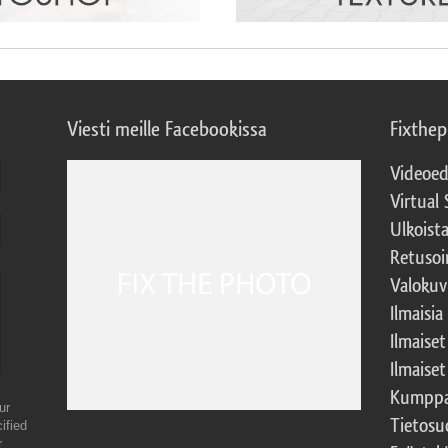
Viesti meille Facebookissa
Fixthe
Videoed
Virtual 
Ulkoist
Retusoi
Valokuv
Ilmaisia
Ilmaise
Ilmaise
Kumppa
ur
Tietosu
ified
r