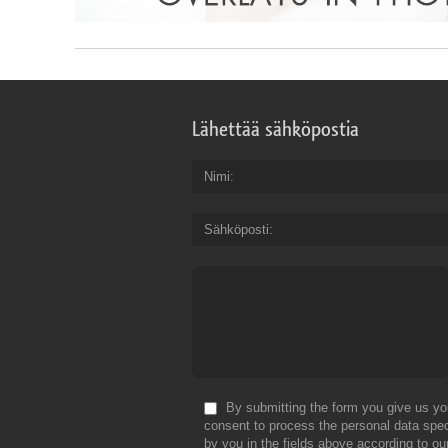
Lähettää sähköpostia
Nimi
Sähköposti
By submitting the form you give us yo
consent to process the personal data spec
by you in the fields above according to ou