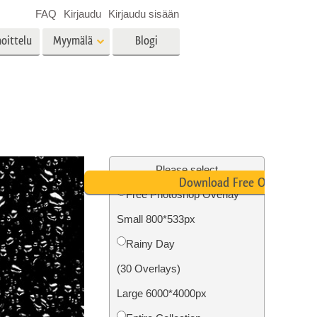
FAQ
Kirjaudu
Kirjaudu sisään
oittelu
Myymälä
Blogi
es
Video
LUT:t videoeditointiin
Ammattimaiset
vien
Kiinteistöjen valokuvien
videopeittokuvat
muokkaus
Please select
Download Free Overlay
Free Photoshop Overlay
Small 800*533px
o
Valokuvan restaurointi
Rainy Day
(30 Overlays)
Large 6000*4000px