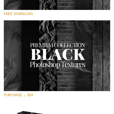
Please select
FREE DOWNLOAD
Free Photoshop Overlay
Small 800*533px
Black Textures
(30 Textures)
Large 6000*4000px
Entire Collection
(1783 Overlays)
Large 6000*4000px
Free download
PURCHASE → $24