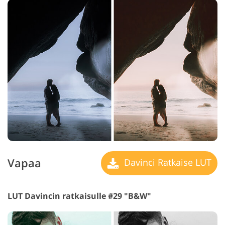
Vapaa
Davinci Ratkaise LUT
LUT Davincin ratkaisulle #29 "B&W"