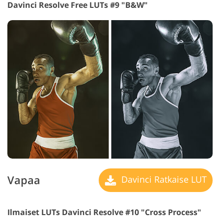
Davinci Resolve Free LUTs #9 "B&W"
Vapaa
Davinci Ratkaise LUT
Ilmaiset LUTs Davinci Resolve #10 "Cross Process"