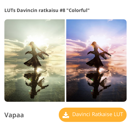
LUTs Davincin ratkaisu #8 "Colorful"
Vapaa
Davinci Ratkaise LUT