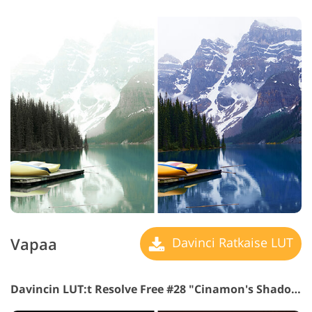
Vapaa
Davinci Ratkaise LUT
Davincin LUT:t Resolve Free #28 "Cinamon's Shadows"