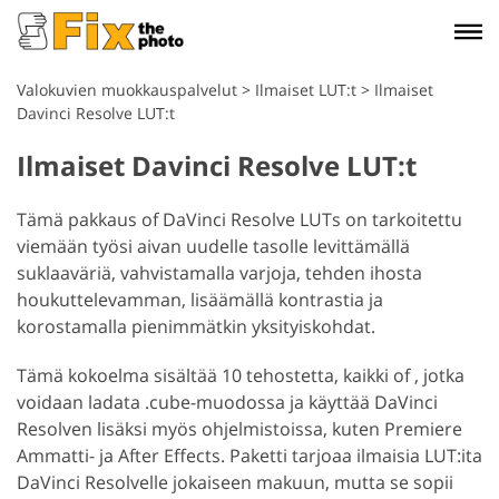
Valokuvien muokkauspalvelut
>
Ilmaiset LUT:t
>
Ilmaiset
Davinci Resolve LUT:t
Ilmaiset Davinci Resolve LUT:t
Tämä pakkaus of DaVinci Resolve LUTs on tarkoitettu
viemään työsi aivan uudelle tasolle levittämällä
suklaaväriä, vahvistamalla varjoja, tehden ihosta
houkuttelevamman, lisäämällä kontrastia ja
korostamalla pienimmätkin yksityiskohdat.
Tämä kokoelma sisältää 10 tehostetta, kaikki of , jotka
voidaan ladata .cube-muodossa ja käyttää DaVinci
Resolven lisäksi myös ohjelmistoissa, kuten Premiere
Ammatti- ja After Effects. Paketti tarjoaa ilmaisia LUT:ita
DaVinci Resolvelle jokaiseen makuun, mutta se sopii