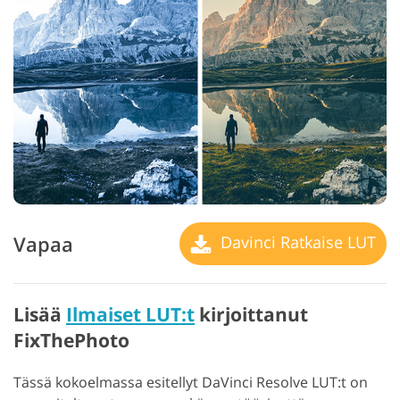
Vapaa
Davinci Ratkaise LUT
Lisää
Ilmaiset LUT:t
kirjoittanut
FixThePhoto
Tässä kokoelmassa esitellyt DaVinci Resolve LUT:t on