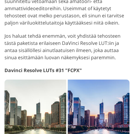
suunniteltu vetoamaan sekä amatööri- että
ammattivideoeditoreihin. Useimmat of käytetyt
tehosteet ovat melko perustason, eli sinun ei tarvitse
paljon väriluokittelutaitoja käyttääksesi niitä oikein.
Jos haluat tehdä enemmän, voit yhdistää tehosteen
tästä paketista erilaiseen DaVinci Resolve LUT:iin ja
antaa sisällöllesi ainutlaatuisen ilmeen, joka auttaa
sinua esittämään luovan näkemyksesi paremmin.
Davinci Resolve LUTs #31 "FCPX"