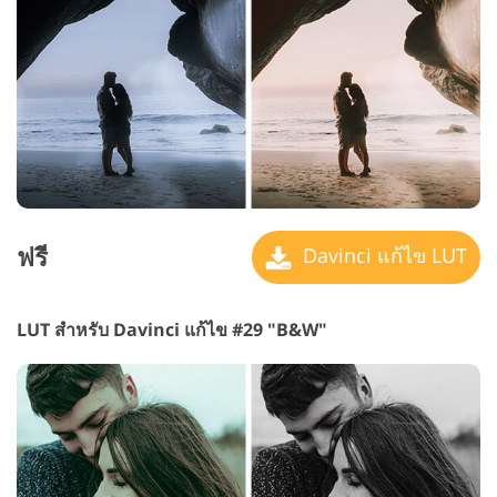
ฟรี
Davinci แก้ไข LUT
LUT สำหรับ Davinci แก้ไข #29 "B&W"