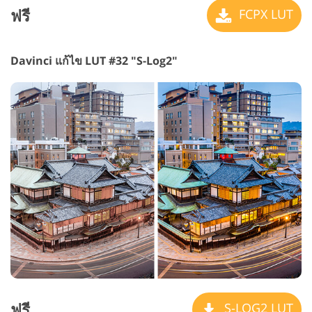
ฟรี
FCPX LUT
Davinci แก้ไข LUT #32 "S-Log2"
ฟรี
S-LOG2 LUT