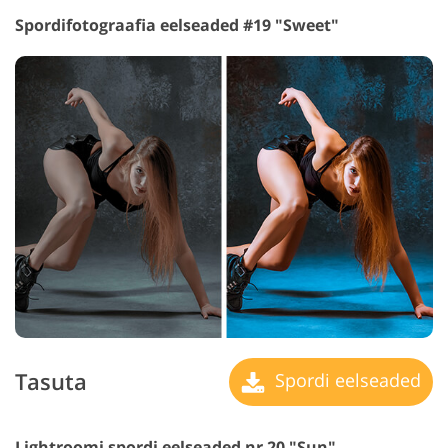
Spordifotograafia eelseaded #19 "Sweet"
Tasuta
Spordi eelseaded
Lightroomi spordi eelseaded nr 20 "Sun"