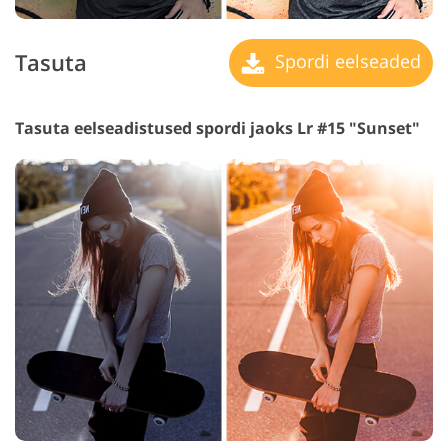
Tasuta
Spordi eelseaded
Tasuta eelseadistused spordi jaoks Lr #15 "Sunset"