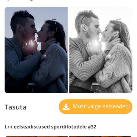
Tasuta
Must-valge eelseaded
Lr-i eelseadistused spordifotodele #32