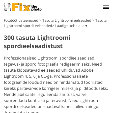
Fototöötlusteenused
>
Tasuta Lightroomi eelseaded
>
Tasuta
Lightroomi spordi eelseaded> Laadige kohe alla▼
300 tasuta Lightroomi
spordieelseadistust
Professionaalsed Lightroomi spordieelseadised
tegevus- ja spordifotograafia redigeerimiseks. Need
tasuta klõpsatavad eelseaded ühilduvad Adobe
Lightroom 4, 5, 6 ja CC-ga. Professionaalsete
fotograafide loodud need on hindamatud tööriistad
kiireks partiivärvide korrigeerimiseks ja pilditöötluseks.
Nende abil saate reguleerida säritust, värve,
suurendada kontrasti ja teravust. Need Lightroomi
spordi eelseaded on saadaval kahes failivormingus:
.lrtemplate ja .xmp.