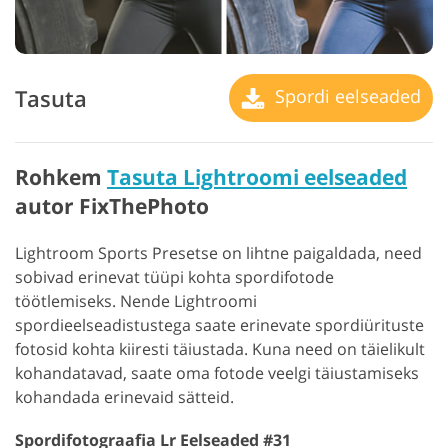
Tasuta
Spordi eelseaded
Rohkem
Tasuta Lightroomi eelseaded
autor FixThePhoto
Lightroom Sports Presetse on lihtne paigaldada, need
sobivad erinevat tüüpi kohta spordifotode
töötlemiseks. Nende Lightroomi
spordieelseadistustega saate erinevate spordiürituste
fotosid kohta kiiresti täiustada. Kuna need on täielikult
kohandatavad, saate oma fotode veelgi täiustamiseks
kohandada erinevaid sätteid.
Spordifotograafia Lr Eelseaded #31