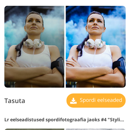
Tasuta
Spordi eelseaded
Lr eelseadistused spordifotograafia jaoks #4 "Stylish"