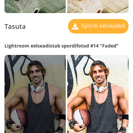
Tasuta
Spordi eelseaded
Lightroom eelseadistab spordifotod #14 "Faded"