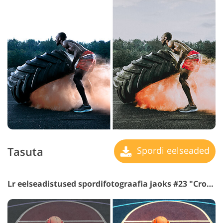
Tasuta
Spordi eelseaded
Lr eelseadistused spordifotograafia jaoks #23 "Cross Process"