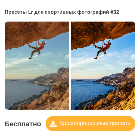
Пресеты Lr для спортивных фотографий #32
Бесплатно
Кросс-процессные пресеты