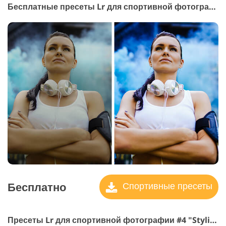
Бесплатные пресеты Lr для спортивной фотографии #3 "Hard"
Бесплатно
Спортивные пресеты
Пресеты Lr для спортивной фотографии #4 "Stylish"