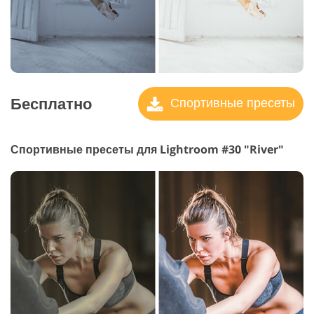
Бесплатно
Спортивные пресеты
Спортивные пресеты для Lightroom #30 "River"