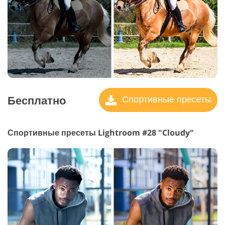
Бесплатно
Спортивные пресеты
Спортивные пресеты Lightroom #28 "Cloudy"