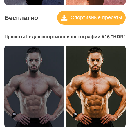
Бесплатно
Спортивные пресеты
Пресеты Lr для спортивной фотографии #16 "HDR"