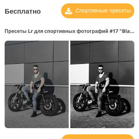
Бесплатно
Спортивные пресеты
Пресеты Lr для спортивных фотографий #17 "Black and White"