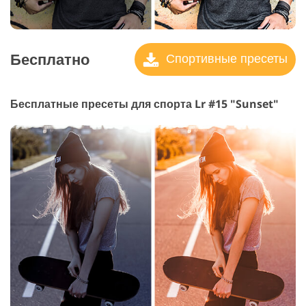
Бесплатно
Спортивные пресеты
Бесплатные пресеты для спорта Lr #15 "Sunset"