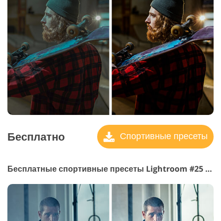
Бесплатно
Спортивные пресеты
Бесплатные спортивные пресеты Lightroom #25 "Matte"