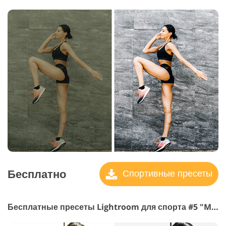
Бесплатно
Спортивные пресеты
Бесплатные пресеты Lightroom для спорта #5 "Monochrome"