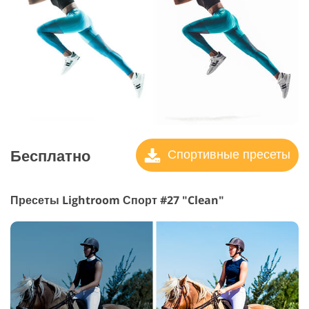
Бесплатно
Спортивные пресеты
Пресеты Lightroom Спорт #27 "Clean"