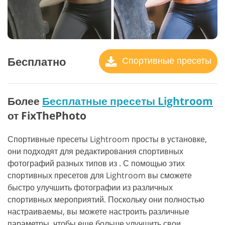
Бесплатно
Спортивные пресеты
Более
Бесплатные пресеты Lightroom
от FixThePhoto
Спортивные пресеты Lightroom просты в установке,
они подходят для редактирования спортивных
фотографий разных типов из . С помощью этих
спортивных пресетов для Lightroom вы сможете
быстро улучшить фотографии из различных
спортивных мероприятий. Поскольку они полностью
настраиваемы, вы можете настроить различные
параметры, чтобы еще больше улучшить свои