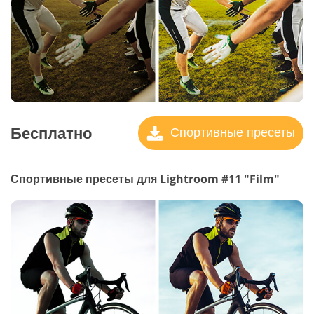
Бесплатно
Спортивные пресеты
Спортивные пресеты для Lightroom #11 "Film"