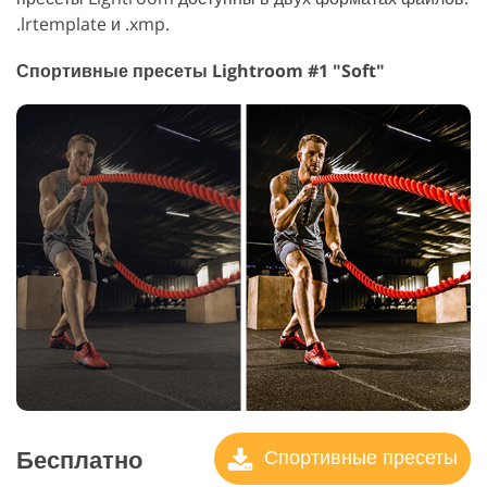
.lrtemplate и .xmp.
Спортивные пресеты Lightroom #1 "Soft"
Бесплатно
Спортивные пресеты