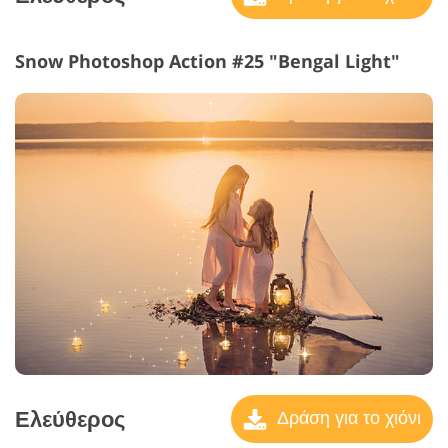
Snow Photoshop Action #25 "Bengal Light"
Ελεύθερος
Δράση για το χιόνι