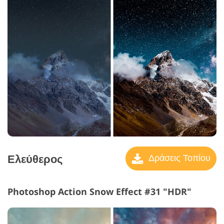
Ελεύθερος
Δράσεις Τοπίου
Photoshop Action Snow Effect #31 "HDR"