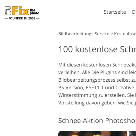
Startseite
D
FOUNDED IN 2003
Lightroom
Bildbearbeitungs Service
>
Kostenlos
100 kostenlose Sch
Lightroom Presets
Komplette LR-Preset
Porträt-Retusche
Sammlungen
Mit diesen kostenlosen Schneeak
verleihen. Alle Die Plugins sind 
Günstige Presets
Bildbearbeitungsprozess selbst z
Mobile Kollektion
PS-Version, PSE11-1 und Creative
Winterstimmung zu erstellen. Sie 
Vorstellung davon geben, wie Si
Hochzeitsfotobearbeitung
Schnee-Aktion Photoshop