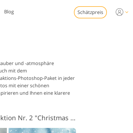
Blog
Schätzpreis
Video
s für die
eobearbeitung
Immobilien-
tobearbeitung
eo-Overlays
rzauber und -atmosphäre
 auch mit dem
aktions-Photoshop-Paket in jeder
tos mit einer schönen
pirieren und Ihnen eine klarere
o-Restaurierung
Photoshop-Schneeaktion Nr. 2 "Christmas Tree"