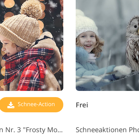
Schmuck-Fotobearbeitung
KI-Trainingsdaten
Videob
Frei
Schnee-Action
Schnee-Photoshop-Aktion Nr. 3 "Frosty Morning"
Schneeaktionen Ph