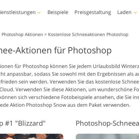
ienstleistungen
Beispiele
Preisgestaltung
Laden
Photoshop
Templates
e Photoshop Aktionen
>
Kostenlose Schneeaktionen Photoshop
nee-Aktionen für Photoshop
Photoshop-Aktionen
Alle Vorlagen
LUT
Vid
Photoshop-Pinsel
Marketing-Vorlagen
Körper-Retusche
Baby-Fotobearbeitung
Fo
Vid
tionen für Photoshop können Sie jedem Urlaubsbild Winte
Photoshop-
Valentinstagskarten
leicht anpassbar, sodass Sie sowohl mit den Ergebnissen als
Überlagerungen
Hochzeitseinladungen
ufrieden sein werden. Verwenden Sie das kostenlose Schnee
Photoshop-Texturen
Baby-Dusche-Einladung
 Cloud. Verwenden Sie diese Aktionen, um wunderschöne Fo
Komplette Ps-Aktionen-
können sich verschiedene Fotobeispiele ansehen, die Sie ins
Sammlungen
KI-generierte Modelle für
e jede Aktion Photoshop Snow aus dem Paket verwenden.
Foto-Manipulation
Fot
Komplette Ps Overlays
Kleidung
Sammlung
 #1 "Blizzard"