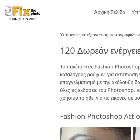
Αρχική Σελίδα
Υπη
FOUNDED IN 2003
Lightroom
Υπηρεσίες επεξεργασίας φωτογραφιών
120 Δωρεάν ενέργει
Προεπιλογές Lightroom
Δρ
Προκαθορισμένες
Πι
Ρετουσάρισμα πορτρέτου
συλλογές LR
Το πακέτο Free Fashion Photoshop A
Επ
καταλόγους ρούχων, για εκτύπωση γ
Προεπιλογές καλύτερης
Υφ
προσφοράς
επαγγελματισμό με την ακόλουθη δω
Ολ
όλες τις εκδόσεις του Photoshop, 
Προεπιλογές για κινητά
Ac
χρησιμοποιηθεί για τις εικόνες σε 
Ολ
Επεξεργασία φωτογραφιών
δη
επ
γάμου
Fashion Photoshop Acti