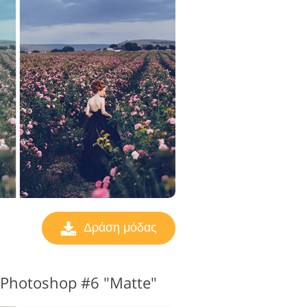
Δράση μόδας
r Photoshop #6 "Matte"