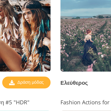
Ελεύθερος
Δράση μόδας
ση #5 "HDR"
Fashion Actions fo