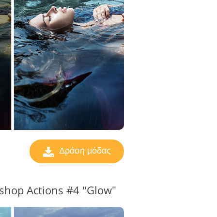
ς επεξεργασίας
βίντεο
Δράση μόδας
shop Actions #4 "Glow"