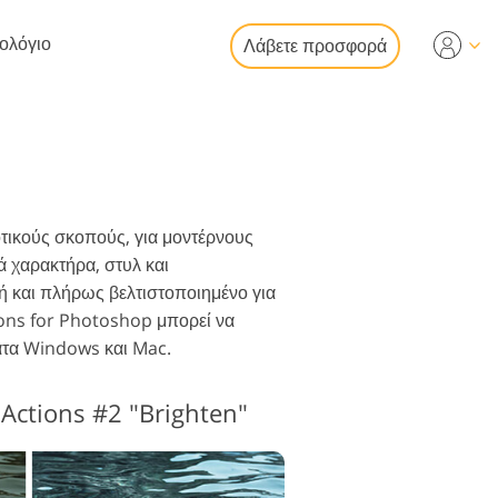
τολόγιο
Λάβετε προσφορά
Video
ια επεξεργασία
ία φωτογραφιών
ς περιουσίας
λματικές
οτικούς σκοπούς, για μοντέρνους
ψεις βίντεο
ά χαρακτήρα, στυλ και
ή και πλήρως βελτιστοποιημένο για
ions for Photoshop μπορεί να
ματα Windows και Mac.
κατάσταση
ογραφιών
Actions #2 "Brighten"