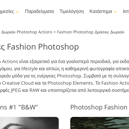
ρεσίες
Παραδείγματα
Τιμολόγηση
Κατάστημα
Ισ
Photoshop
Templates
>
Δωρεάν Photoshop Actions
>
Fashion Photoshop Δράσεις Δωρεάν
ες Fashion Photoshop
άσεις Photoshop
όλα τα δείγματα
LUTs γ
βίντεο
Επεξεργασία φωτογραφίας
Επεξεργασ
νέλα Photoshop
Πρότυπα μάρκετινγκ
Ρετουσάρισμα σώματος
νεογέννητου
ακίνητη
Επαγγε
ctions είναι εξαιρετικό για ένα γυαλιστερό περιοδικό, για εκδ
ικαλύψεις Photoshop
Κάρτες για την Ημέρα του
επικαλύ
άμου, για lifestyle και απλώς η καθημερινή φωτογραφία αποκτ
Αγίου Βαλεντίνου
ές Photoshop
ρεάν μόδα για τις ενέργειες Photoshop. Συμβατό με τη συλλογ
Προσκλητήρια γάμου
όκληρες συλλογές Ps
το Creative Cloud και τα Photoshop Elements. Το Fashion Act
tions
Πρόσκληση σε παιδικό
μορφές JPEG και RAW και υποστηρίζεται από λειτουργικά συστή
πάρτι
όκληρα πακέτα
Μοντέλα που
Απο
μιουργούνται από τεχνητή
Χειρισμός φωτογραφιών
ικαλύψεων Ps
φωτ
νοημοσύνη για ρούχα
ons #1 "B&W"
Photoshop Fashion 