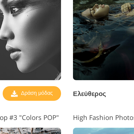
πεξεργασία φωτογραφιών
Υπηρεσίε
Δεδομένα Εκπαίδευσης AI
κοσμημάτων
Ελεύθερος
Δράση μόδας
op #3 "Colors POP"
High Fashion Photo