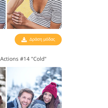
Δράση μόδας
Actions #14 "Cold"