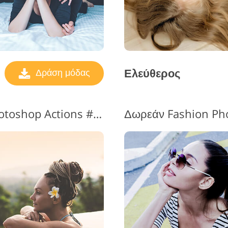
Ελεύθερος
Δράση μόδας
Fashion Photography Photoshop Actions #11 "Glow"