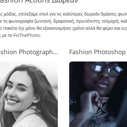
της μόδας, επιλέξαμε στυλ για τις καλύτερες δωρεάν δράσεις φ
ε τη φωτογραφία ζωντανή, δραματική, πρωτότυπη, τολμηρή, κα
 πακέτο όχι μόνο θα εξοικονομήσει χρόνο αλλά θα φέρει και ευχ
 με το FixThePhoto.
Photoshop Actions for Fashion Photography #7 "Matte B&W"