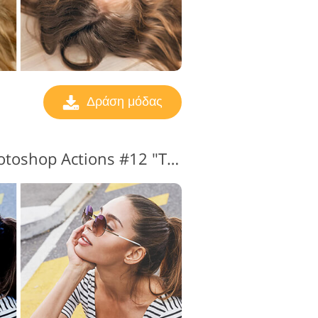
Δράση μόδας
Δωρεάν Fashion Photoshop Actions #12 "Tonning"