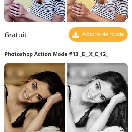
Gratuit
Actions de mode
Photoshop Action Mode #13 _E__X_C_12_