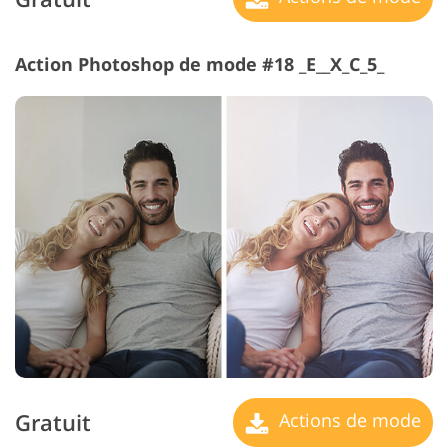
Action Photoshop de mode #18 _E__X_C_5_
Gratuit
Actions de mode