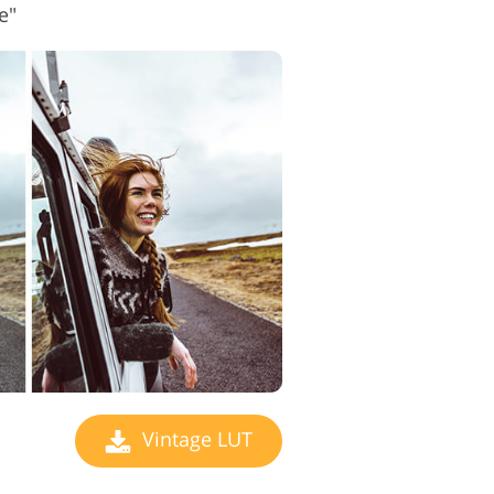
e"
Vintage LUT