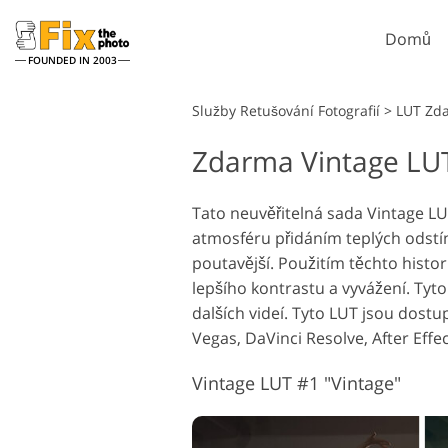
Domů
FOUNDED IN 2003
Lightroom
Služby Retušování Fotografií
>
LUT Zd
Zdarma Vintage LU
Předvolby Lightroom
Akce P
Retušovací služby
Celé přednastavené
Štětce
Retu
Headshot
kolekce LR
Tato neuvěřitelná sada Vintage LU
Překryv
atmosféru přidáním teplých odstín
Přednastavení nejlepších
Textur
nabídek
poutavější. Použitím těchto histor
Ps Acti
Mobilní kolekce
lepšího kontrastu a vyvážení. Tyto
Ps přek
dalších videí. Tyto LUT jsou dost
Služby pro úpravu
Model
Vegas, DaVinci Resolve, After Effec
svatebních fotografií
um
Vintage LUT #1 "Vintage"