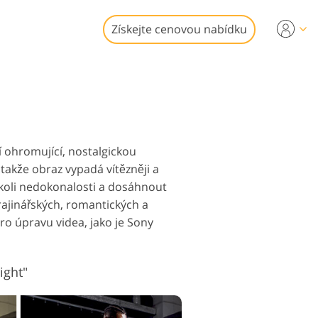
Získejte cenovou nabídku
eo
ní LUT
fotografií
idea
ostí
í ohromující, nostalgickou
takže obraz vypadá vítězněji a
kékoli nedokonalosti a dosáhnout
krajinářských, romantických a
ro úpravu videa, jako je Sony
ní Služby
ight"