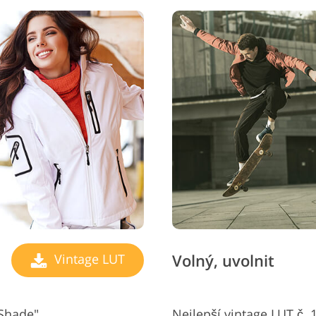
Volný, uvolnit
Vintage LUT
 Shade"
Nejlepší vintage LUT č. 