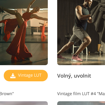
y retušování šperků
Data pro výcvik AI
Služby pro úp
Volný, uvolnit
Vintage LUT
 Brown"
Vintage film LUT #4 "M