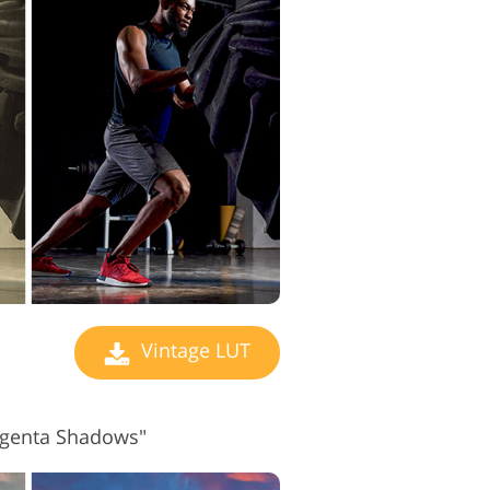
ravu videa
Vintage LUT
agenta Shadows"