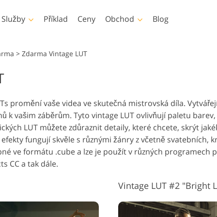
Služby
Příklad
Ceny
Obchod
Blog
Photoshop
Templates
Vid
arma
>
Zdarma Vintage LUT
T
hotoshopu
Šablony
Profesionál
Služby retušování dětské
Služby úpravy 
 Photoshopu
Marketingové šablony
Překryvná v
šování těla Služby
fotografie
nemovit
Ts promění vaše videa ve skutečná mistrovská díla. Vytvářej
y Photoshopu
Valentýnské karty
ů k vašim záběrům. Tyto vintage LUT ovlivňují paletu barev, 
y Photoshopu
Pozvánky na svatbu
ických LUT můžete zdůraznit detaily, které chcete, skrýt ja
ons Celé sbírky
Pozvánka na narozeniny
 efekty fungují skvěle s různými žánry z včetně svatebních, 
dětí
rývá celé sbírky
upné ve formátu .cube a lze je použít v různých programech p
y oděvů generované
Služby manipulace s
ts CC a tak dále.
Foto Obnove
ělou inteligencí
obrázky
Vintage LUT #2 "Bright L