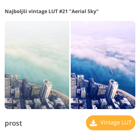
Najboljši vintage LUT #21 "Aerial Sky"
prost
Vintage LUT