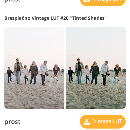
Brezplačno Vintage LUT #20 "Tinted Shades"
prost
Vintage LUT