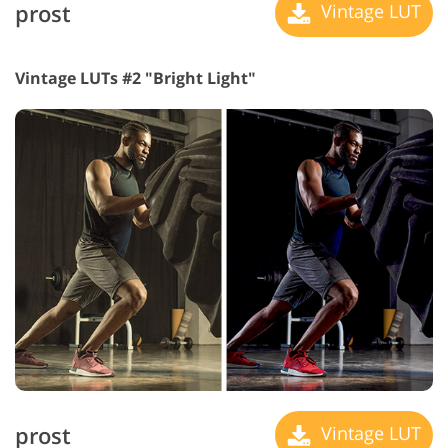
prost
Vintage LUT
Vintage LUTs #2 "Bright Light"
prost
Vintage LUT