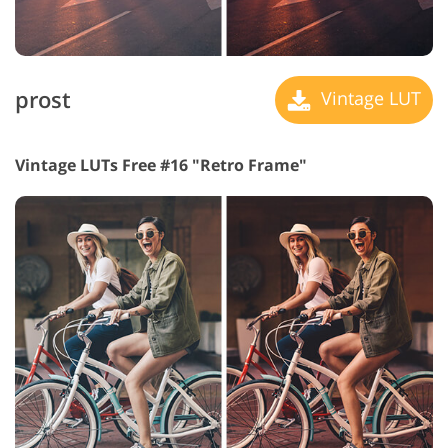
prost
Vintage LUT
Vintage LUTs Free #16 "Retro Frame"