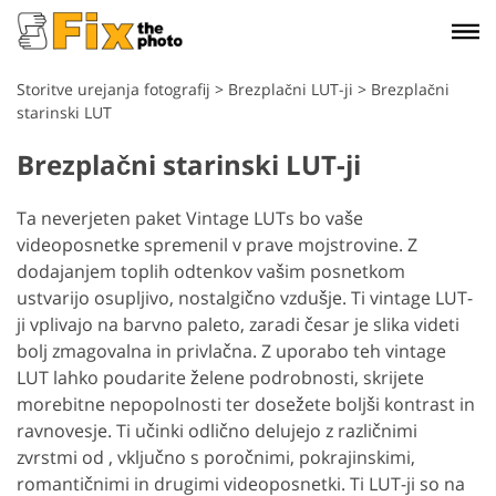
Storitve urejanja fotografij
>
Brezplačni LUT-ji
>
Brezplačni
starinski LUT
Brezplačni starinski LUT-ji
Ta neverjeten paket Vintage LUTs bo vaše
videoposnetke spremenil v prave mojstrovine. Z
dodajanjem toplih odtenkov vašim posnetkom
ustvarijo osupljivo, nostalgično vzdušje. Ti vintage LUT-
ji vplivajo na barvno paleto, zaradi česar je slika videti
bolj zmagovalna in privlačna. Z uporabo teh vintage
LUT lahko poudarite želene podrobnosti, skrijete
morebitne nepopolnosti ter dosežete boljši kontrast in
ravnovesje. Ti učinki odlično delujejo z različnimi
zvrstmi od , vključno s poročnimi, pokrajinskimi,
romantičnimi in drugimi videoposnetki. Ti LUT-ji so na