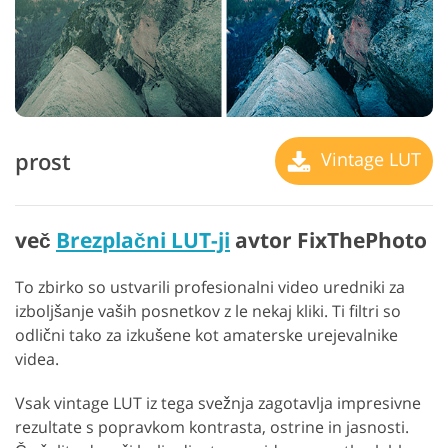
prost
Vintage LUT
več
Brezplačni LUT-ji
avtor FixThePhoto
To zbirko so ustvarili profesionalni video uredniki za
izboljšanje vaših posnetkov z le nekaj kliki. Ti filtri so
odlični tako za izkušene kot amaterske urejevalnike
videa.
Vsak vintage LUT iz tega svežnja zagotavlja impresivne
rezultate s popravkom kontrasta, ostrine in jasnosti.