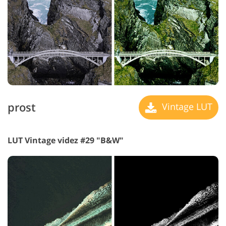
prost
Vintage LUT
LUT Vintage videz #29 "B&W"