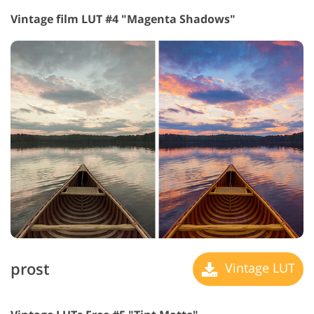
Vintage film LUT #4 "Magenta Shadows"
prost
Vintage LUT