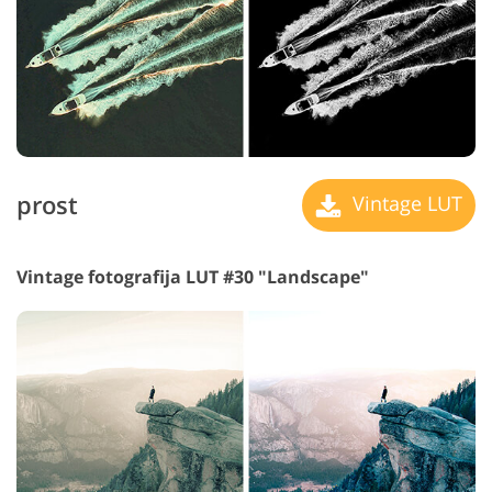
prost
Vintage LUT
Vintage fotografija LUT #30 "Landscape"