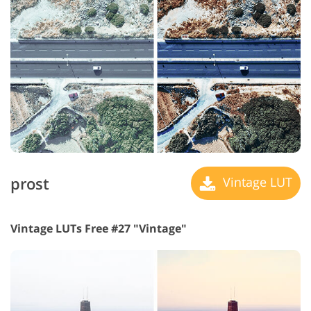
prost
Vintage LUT
Vintage LUTs Free #27 "Vintage"