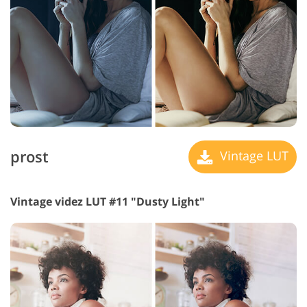
prost
Vintage LUT
Vintage videz LUT #11 "Dusty Light"