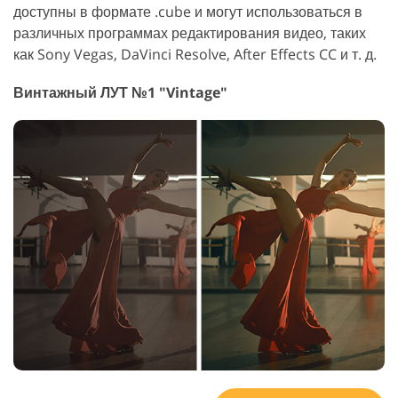
доступны в формате .cube и могут использоваться в
различных программах редактирования видео, таких
как Sony Vegas, DaVinci Resolve, After Effects CC и т. д.
Винтажный ЛУТ №1 "Vintage"