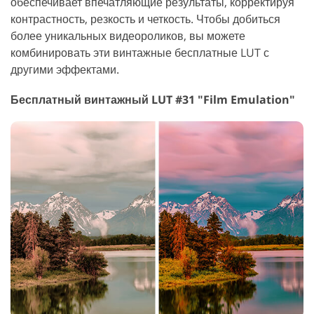
обеспечивает впечатляющие результаты, корректируя
контрастность, резкость и четкость. Чтобы добиться
более уникальных видеороликов, вы можете
комбинировать эти винтажные бесплатные LUT с
другими эффектами.
Бесплатный винтажный LUT #31 "Film Emulation"