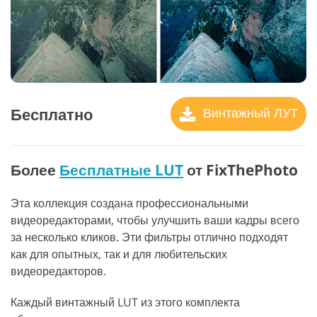
Бесплатно
Винтажный ЛУТ
Более
Бесплатные LUT
от FixThePhoto
Эта коллекция создана профессиональными
видеоредакторами, чтобы улучшить ваши кадры всего
за несколько кликов. Эти фильтры отлично подходят
как для опытных, так и для любительских
видеоредакторов.
Каждый винтажный LUT из этого комплекта