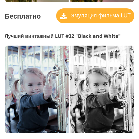
Бесплатно
Эмуляция фильма LUT
Лучший винтажный LUT #32 "Black and White"