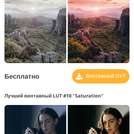
Бесплатно
Винтажный ЛУТ
Лучший винтажный LUT #10 "Saturation"