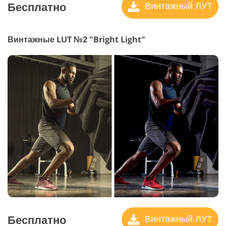
Бесплатно
Винтажный ЛУТ
Винтажные LUT №2 "Bright Light"
Бесплатно
Винтажный ЛУТ