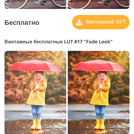
Бесплатно
Винтажный ЛУТ
Винтажные бесплатные LUT #17 "Fade Look"