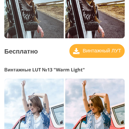
Бесплатно
Винтажный ЛУТ
Винтажные LUT №13 "Warm Light"