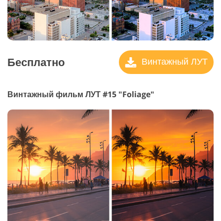
Бесплатно
Винтажный ЛУТ
Винтажный фильм ЛУТ #15 "Foliage"