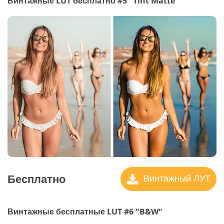
Винтажные LUT бесплатно #5 "Tint Matte"
Бесплатно
Винтажный ЛУТ
Винтажные бесплатные LUT #6 "B&W"