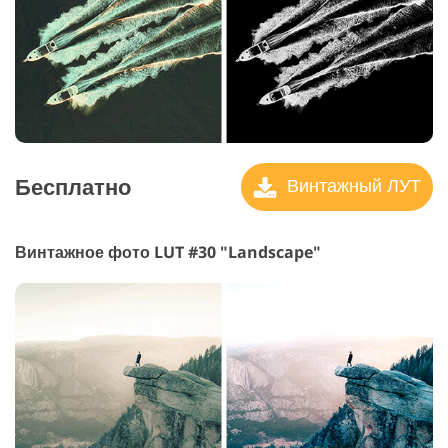
Бесплатно
Винтажный ЛУТ
Винтажное фото LUT #30 "Landscape"