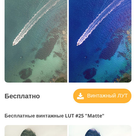
Бесплатно
Винтажный ЛУТ
Бесплатные винтажные LUT #25 "Matte"