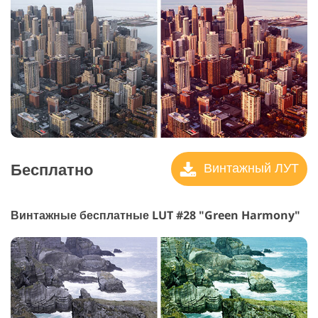
Бесплатно
Винтажный ЛУТ
Винтажные бесплатные LUT #28 "Green Harmony"