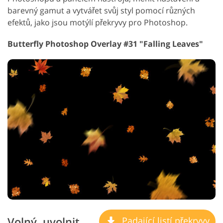
barevný gamut a vytvářet svůj styl pomocí různých
efektů, jako jsou motýlí překryvy pro Photoshop.
Butterfly Photoshop Overlay #31 "Falling Leaves"
Volný, uvolnit
Padající listí překryvy