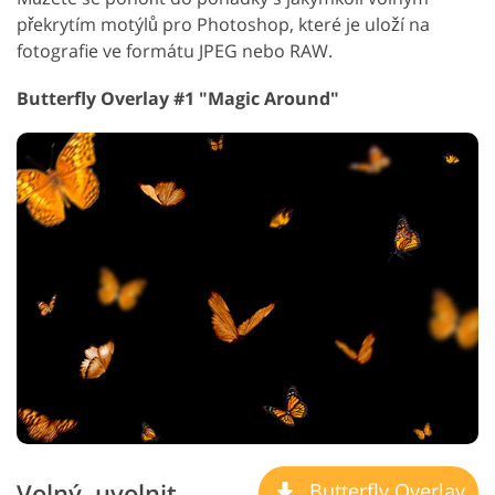
překrytím motýlů pro Photoshop, které je uloží na
fotografie ve formátu JPEG nebo RAW.
Butterfly Overlay #1 "Magic Around"
Volný, uvolnit
Butterfly Overlay