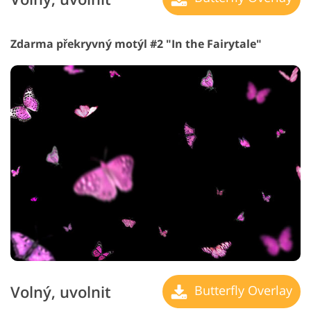
Zdarma překryvný motýl #2 "In the Fairytale"
Volný, uvolnit
Butterfly Overlay