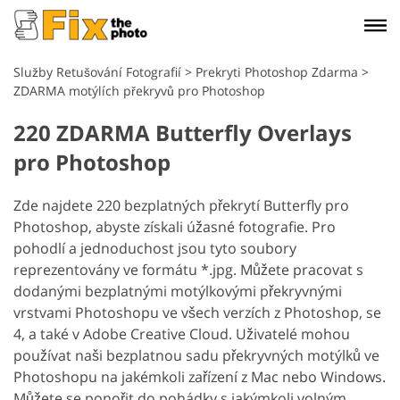
Služby Retušování Fotografií
>
Prekryti Photoshop Zdarma
>
ZDARMA motýlích překryvů pro Photoshop
220 ZDARMA Butterfly Overlays
pro Photoshop
Zde najdete 220 bezplatných překrytí Butterfly pro
Photoshop, abyste získali úžasné fotografie. Pro
pohodlí a jednoduchost jsou tyto soubory
reprezentovány ve formátu *.jpg. Můžete pracovat s
dodanými bezplatnými motýlkovými překryvnými
vrstvami Photoshopu ve všech verzích z Photoshop, se
4, a také v Adobe Creative Cloud. Uživatelé mohou
používat naši bezplatnou sadu překryvných motýlků ve
Photoshopu na jakémkoli zařízení z Mac nebo Windows.
Můžete se ponořit do pohádky s jakýmkoli volným