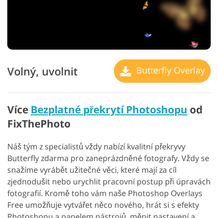
Volný, uvolnit
Butterfly Overlay
Více
Bezplatné překrytí Photoshopu
od
FixThePhoto
Náš tým z specialistů vždy nabízí kvalitní překryvy
Butterfly zdarma pro zaneprázdněné fotografy. Vždy se
snažíme vyrábět užitečné věci, které mají za cíl
zjednodušit nebo urychlit pracovní postup při úpravách
fotografií. Kromě toho vám naše Photoshop Overlays
Free umožňuje vytvářet něco nového, hrát si s efekty
Photoshopu a panelem nástrojů, měnit nastavení a