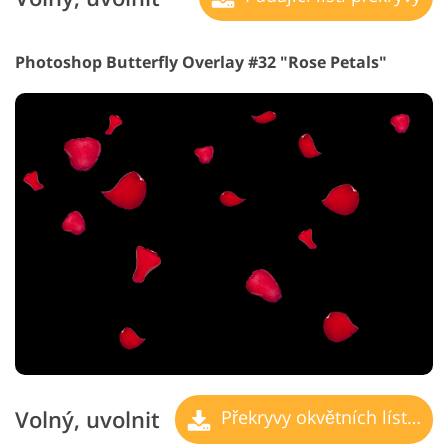
Photoshop Butterfly Overlay #32 "Rose Petals"
Volný, uvolnit
Překryvy okvětních lístků růží