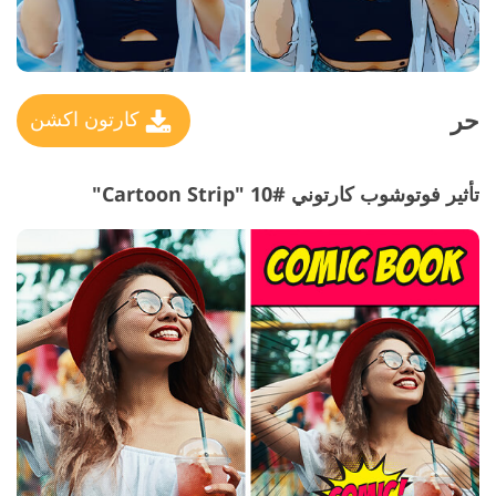
حر
كارتون اكشن
تأثير فوتوشوب كارتوني #10 "Cartoon Strip"