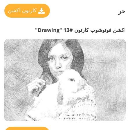
حر
كارتون اكشن
اكشن فوتوشوب كارتون #13 "Drawing"