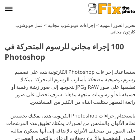
تحرير الصور المهنية
>
إجراءات فوتوشوب مجانية
>
عمل فوتوشوب
كارتون مجاني
100 إجراء مجاني للرسوم المتحركة في
Photoshop
ستساعدك إجراءات Photoshop الكارتونية هذه على تصميم
رسوم توضيحية مضحكة بأسلوب الرسوم المتحركة. يمكنك
تطبيقها على صور RAW وJPG لتحويلها إلى صور زيتية رقمية أو
فسيفساء أو رسومات متجهة مذهلة. سوف تحصل على صور
رائعة المظهر ستلفت انتباه من الكثير من المشاهدين.
باستخدام إجراءات Photoshop الكرتونية هذه، يمكنك تخصيص
نظام الألوان والملمس من لصورك. يمكنك تطبيق هذه المرشحات
على الصور من بمختلف الأنواع، بالإضافة إلى أنها ستكون مثالية
للصور الشخصية والأزياء وحفلات الزفاف والتصوير الحضري.