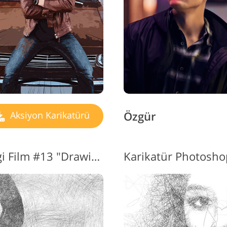
Özgür
Aksiyon Karikatürü
Photoshop Eylemleri Çizgi Film #13 "Drawing"