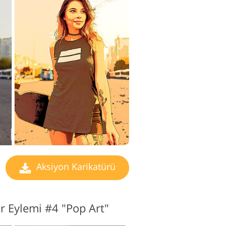
o Düzenleme
izmetleri
Aksiyon Karikatürü
r Eylemi #4 "Pop Art"