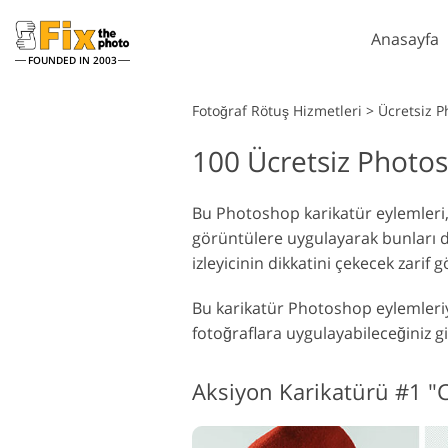
Anasayfa
FOUNDED IN 2003
Lightroom
Fotoğraf Rötuş Hizmetleri
>
Ücretsiz P
100 Ücretsiz Photo
Lightroom Ön Ayarları
P
Tüm LR Hazır Ayar
P
Headshot Rötuş Hizmetleri
Koleksiyonları
Bu Photoshop karikatür eylemleri, 
P
görüntülere uygulayarak bunları dij
En İyi Anlaşma Ön
P
Ayarları
izleyicinin dikkatini çekecek zarif
P
Mobil Koleksiyon
K
Bu karikatür Photoshop eylemleriyle
P
Düğün Fotoğraf Düzenleme
fotoğraflara uygulayabileceğiniz g
K
Hizmetleri
Aksiyon Karikatürü #1 "