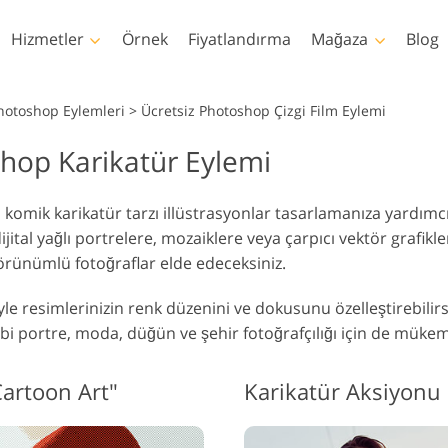
Hizmetler
Örnek
Fiyatlandırma
Mağaza
Blog
Photoshop
Templates
hotoshop Eylemleri
>
Ücretsiz Photoshop Çizgi Film Eylemi
shop Karikatür Eylemi
hotoshop Eylemleri
Şablonlar
Profe
Vücut Rötuşlama
Bebek Fotoğraf Rötuş
Emlak Fo
hotoshop Fırçaları
Pazarlama şablonları
Video
Hizmetleri
Hizmetleri
H
komik karikatür tarzı illüstrasyonlar tasarlamanıza yardımcı
hotoshop Kaplamaları
Sevgililer Günü Kartları
ital yağlı portrelere, mozaiklere veya çarpıcı vektör grafikle
hotoshop Dokuları
Düğün davetiyeleri
 görünümlü fotoğraflar elde edeceksiniz.
s Actions Tüm
Çocukların doğum günü
oleksiyonlar
davetiyesi
 resimlerinizin renk düzenini ve dokusunu özelleştirebilirsiniz
s Bindirmeleri Tüm
Giysiler için Yapay Zeka
İmaj Manipülasyon
Fotoğr
ibi portre, moda, düğün ve şehir fotoğrafçılığı için de müke
Tarafından Oluşturulan
oleksiyonlar
Hizmetleri
H
Modeller
Cartoon Art"