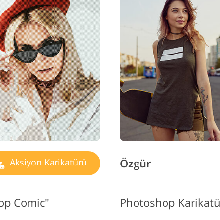
Vide
ücevher Rötuş Hizmetleri
AI Eğitim Verileri
H
Özgür
Aksiyon Karikatürü
Pop Comic"
Photoshop Karikatü