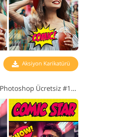
Aksiyon Karikatürü
Karikatür Aksiyonu Photoshop Ücretsiz #12 "Superhero League"