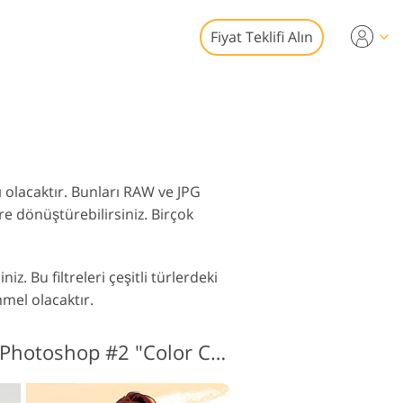
Fiyat Teklifi Alın
Video
syonel LUT
toğraf Düzenleme
 Yer Paylaşımları
izmetleri
 olacaktır. Bunları RAW ve JPG
re dönüştürebilirsiniz. Birçok
. Bu filtreleri çeşitli türlerdeki
af Restorasyon
mmel olacaktır.
izmetleri
Karikatür Aksiyonu Photoshop #2 "Color Comic"