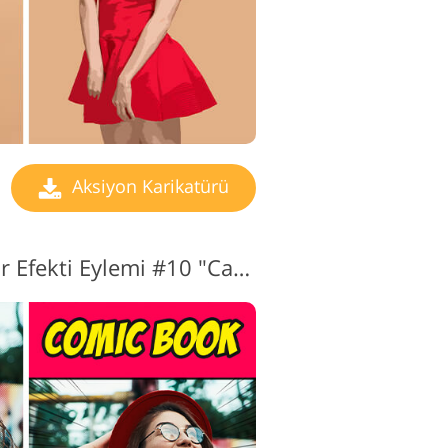
Aksiyon Karikatürü
Photoshop Karikatür Efekti Eylemi #10 "Cartoon Strip"