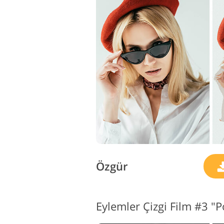
Ürün Rötuş Hizmetleri
M
Özgür
Eylemler Çizgi Film #3 "