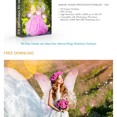
(1783 Overlays)
Large 6000*4000px
Tải xuống miễn phí
FREE DOWNLOAD