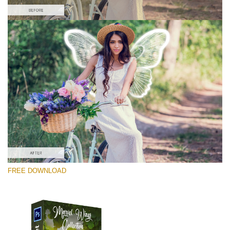
Xin hãy lựa chọn
Free PNG Overlay #2
Small 800*533px
Marvel Wings
(34 Overlays)
Large 4000*5000px
FREE DOWNLOAD
4 Seasons (411 Overlays)
Large 6000*4000px
Entire Collection