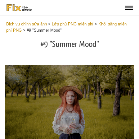
Dịch vụ chỉnh sửa ảnh
>
Lớp phủ PNG miễn phí
>
Khói trắng miễn
phí PNG
>
#9 "Summer Mood"
#9 "Summer Mood"
Do
Fr
PN