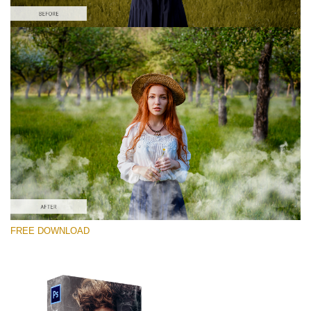
Xin hãy lựa chọn
Free PNG Overlay #9
Small 800*533px
White Smoke
(30 Overlays)
Large 6000*4000px
FREE DOWNLOAD
4 Seasons (411 Overlays)
Large 6000*4000px
Entire Collection