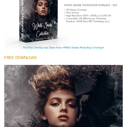
(1783 Overlays)
Large 6000*4000px
Tải xuống miễn phí
FREE DOWNLOAD