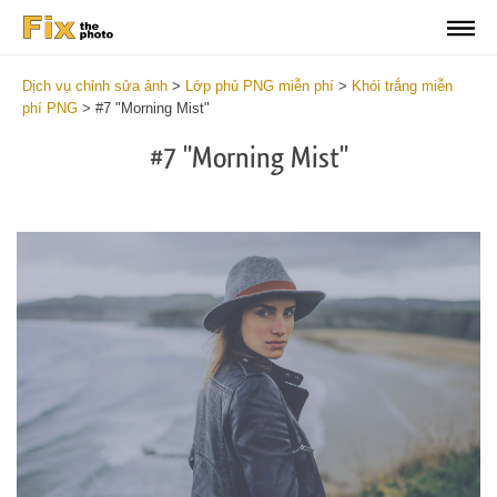
Dịch vụ chỉnh sửa ảnh
>
Lớp phủ PNG miễn phí
>
Khói trắng miễn
phí PNG
>
#7 "Morning Mist"
#7 "Morning Mist"
Do
Fr
PN