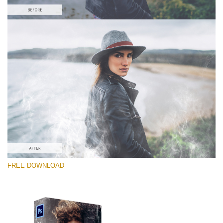
Xin hãy lựa chọn
Free PNG Overlay #7
Small 800*533px
White Smoke
(30 Overlays)
Large 6000*4000px
FREE DOWNLOAD
Fairy Tale (344 Overlays)
Large 6000*4000px
Entire Collection