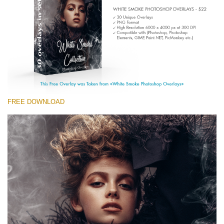
(1783 Overlays)
Large 6000*4000px
Tải xuống miễn phí
FREE DOWNLOAD