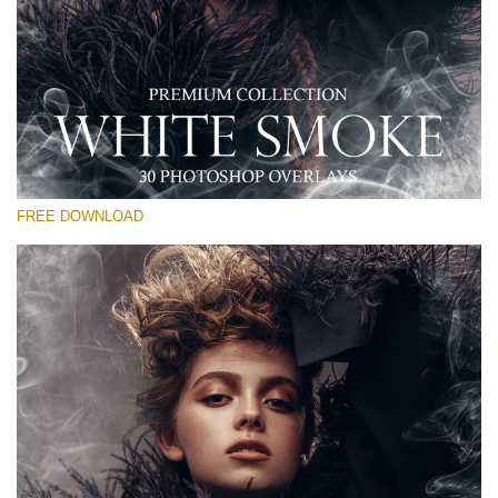
Xin hãy lựa chọn
Free PNG Overlay #11
Small 800*533px
White Smoke
(30 Overlays)
FREE DOWNLOAD
Large 6000*4000px
Sky Boundless
(347 Overlays)
Large 6000*4000px
Entire Collection
(1783 Overlays)
Large 6000*4000px