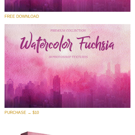
Xin hãy lựa chọn
FREE DOWNLOAD
Free Photoshop Overlay
Small 800*533px
Watercolor Fuchsia
(20 Textures)
Large 6000*4000px
Entire Collection
(1783 Overlays)
Large 6000*4000px
Tải xuống miễn phí
PURCHASE → $10