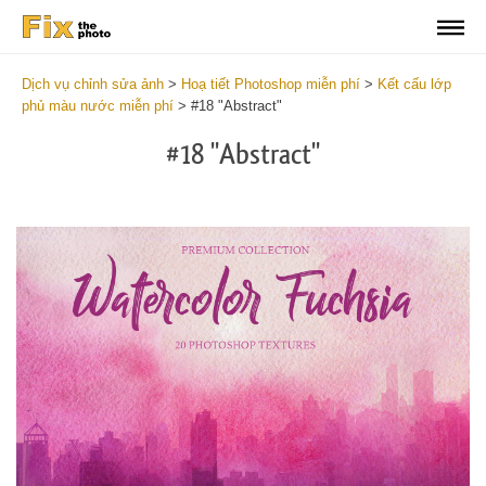
Dịch vụ chỉnh sửa ảnh
>
Hoạ tiết Photoshop miễn phí
>
Kết cấu lớp
phủ màu nước miễn phí
>
#18 "Abstract"
#18 "Abstract"
Do
Fr
Ov