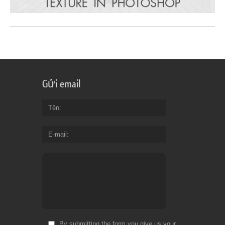
Gửi email
Tên
E-mail
By submitting the form you give us your